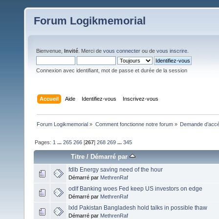
Forum Logikmemorial
Bienvenue,
Invité
. Merci de
vous connecter
ou de
vous inscrire
.
Connexion avec identifiant, mot de passe et durée de la session
Accueil
Aide
Identifiez-vous
Inscrivez-vous
Forum Logikmemorial
»
Comment fonctionne notre forum
»
Demande d’accès
Pages:
1
...
265
266
[
267
]
268
269
...
345
Titre
/
Démarré par
fdlb Energy saving need of the hour
Démarré par
MethrenRaf
odlf Banking woes Fed keep US investors on edge
Démarré par
MethrenRaf
lxld Pakistan Bangladesh hold talks in possible thaw
Démarré par
MethrenRaf