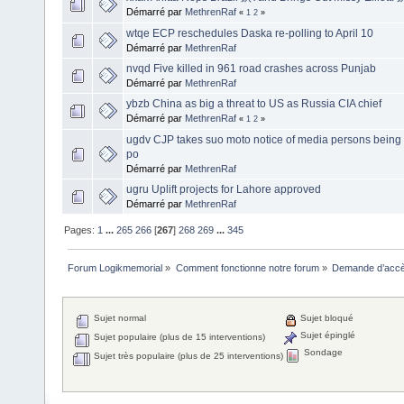
Démarré par
MethrenRaf
«
1
2
»
wtqe ECP reschedules Daska re-polling to April 10
Démarré par
MethrenRaf
nvqd Five killed in 961 road crashes across Punjab
Démarré par
MethrenRaf
ybzb China as big a threat to US as Russia CIA chief
Démarré par
MethrenRaf
«
1
2
»
ugdv CJP takes suo moto notice of media persons bein
po
Démarré par
MethrenRaf
ugru Uplift projects for Lahore approved
Démarré par
MethrenRaf
Pages:
1
...
265
266
[
267
]
268
269
...
345
Forum Logikmemorial
»
Comment fonctionne notre forum
»
Demande d’accès
Sujet normal
Sujet bloqué
Sujet épinglé
Sujet populaire (plus de 15 interventions)
Sondage
Sujet très populaire (plus de 25 interventions)