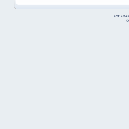
SMF 2.0.1
X