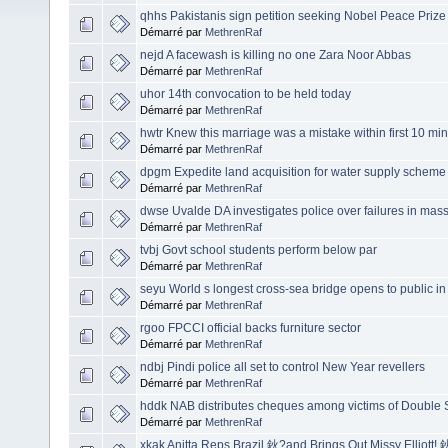
qhhs Pakistanis sign petition seeking Nobel Peace Prize
Démarré par
MethrenRaf
nejd A facewash is killing no one Zara Noor Abbas
Démarré par
MethrenRaf
uhor 14th convocation to be held today
Démarré par
MethrenRaf
hwtr Knew this marriage was a mistake within first 10 m
Démarré par
MethrenRaf
dpgm Expedite land acquisition for water supply scheme 
Démarré par
MethrenRaf
dwse Uvalde DA investigates police over failures in mass
Démarré par
MethrenRaf
tvbj Govt school students perform below par
Démarré par
MethrenRaf
seyu World s longest cross-sea bridge opens to public i
Démarré par
MethrenRaf
rgoo FPCCI official backs furniture sector
Démarré par
MethrenRaf
ndbj Pindi police all set to control New Year revellers
Démarré par
MethrenRaf
hddk NAB distributes cheques among victims of Double
Démarré par
MethrenRaf
xkak Anitta Reps Brazil 鈥?and Brings Out Missy Elliott!