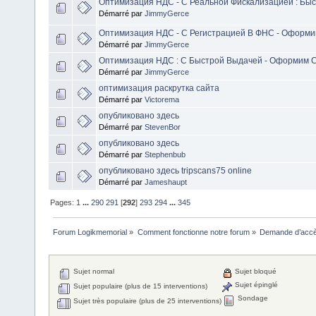
Оптимизация НДС - С Реальной Фискализацией : Быс
Démarré par
JimmyGerce
Оптимизация НДС - С Регистрацией В ФНС - Оформи
Démarré par
JimmyGerce
Оптимизация НДС : С Быстрой Выдачей - Оформим 
Démarré par
JimmyGerce
оптимизация раскрутка сайта
Démarré par
Victorema
опубликовано здесь
Démarré par
StevenBor
опубликовано здесь
Démarré par
Stephenbub
опубликовано здесь tripscans75 online
Démarré par
Jameshaupt
Pages:
1
...
290
291
[
292
]
293
294
...
345
Forum Logikmemorial
»
Comment fonctionne notre forum
»
Demande d’accès
Sujet normal
Sujet bloqué
Sujet épinglé
Sujet populaire (plus de 15 interventions)
Sondage
Sujet très populaire (plus de 25 interventions)