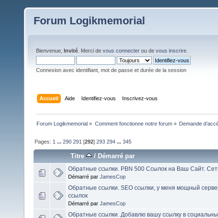
Forum Logikmemorial
Bienvenue,
Invité
. Merci de
vous connecter
ou de
vous inscrire
.
Connexion avec identifiant, mot de passe et durée de la session
Accueil
Aide
Identifiez-vous
Inscrivez-vous
Forum Logikmemorial
»
Comment fonctionne notre forum
»
Demande d’accès
Pages:
1
...
290
291
[
292
]
293
294
...
345
Titre
/
Démarré par
Обратные ссылки. PBN 500 Ссылок на Ваш Сайт. Сет
Démarré par
JamesCop
Обратные ссылки. SEO ссылки, у меня мощный серв
ссылок
Démarré par
JamesCop
Обратные ссылки. Добавлю вашу ссылку в социальны