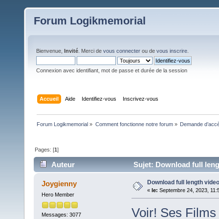
Forum Logikmemorial
Bienvenue,
Invité
. Merci de
vous connecter
ou de
vous inscrire
.
Connexion avec identifiant, mot de passe et durée de la session
Accueil
Aide
Identifiez-vous
Inscrivez-vous
Forum Logikmemorial
»
Comment fonctionne notre forum
»
Demande d’accès
Pages: [
1
]
Auteur
Sujet: Download full leng
Download full length video
Joygienny
«
le:
Septembre 24, 2023, 11:
Hero Member
Voir! Ses Films
Messages: 3077