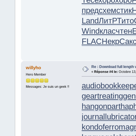
пред
схем
стик
H
Land
ЛитР
Тито
Wind
клас
чтен
FLAC
Некр
Сак
Re : Download full length 
willyho
«
Réponse #4 le:
Octobre 13,
Hero Member
audiobookkeep
Messages: Je suis un geek !!
geartreating
gen
hangonpart
hap
journallubricato
kondoferromag