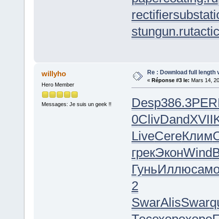
rectifiersubstati
stungun.ru
tacti
Re : Download full length 
willyho
«
Réponse #3 le:
Mars 14, 20
Hero Member
Desp
386.3
PER
Messages: Je suis un geek !!
0
Cliv
Dand
XVII
Live
Cere
Клим
O
грек
Экон
Wind
Гунь
Иллю
сам
2
Swar
Alis
Swar
q
Тесе
хоро
хоро