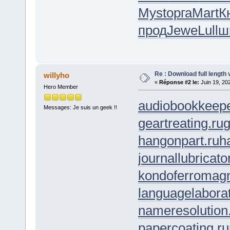
Myst
орга
Mart
К
прод
Jewe
Lull
ш
Re : Download full length 
willyho
«
Réponse #2 le:
Juin 19, 20
Hero Member
audiobookkeepe
Messages: Je suis un geek !!
geartreating.ru
g
hangonpart.ru
h
journallubricato
kondoferromagn
languagelaborat
nameresolution
papercoating.ru