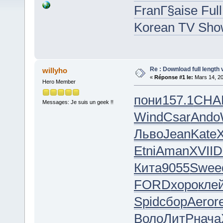
FranГ§aise Ful
Korean TV Sho
Re : Download full length 
willyho
«
Réponse #1 le:
Mars 14, 20
Hero Member
пони
157.1
CHA
Messages: Je suis un geek !!
Wind
Csar
Ando
Льво
Jean
Kate
X
Etni
Aman
XVII
D
Кита
9055
Swee
FORD
хоро
кле
Spid
сбор
Aero
r
Воло
ЛитР
нача