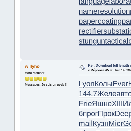
languagelabora
nameresolution
papercoating
pa
rectifiersubstat
stungun
tactica
Re : Download full length 
willyho
«
Réponse #5 le:
Juin 14, 20
Hero Member
Lyon
Колы
Ever
Messages: Je suis un geek !!
144.7
Желе
авт
Frie
Яшне
XIII
И
6
прог
Прок
Dee
mail
Кузн
Micr
G