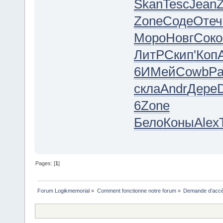
Skan
Tesc
Jean
Zone
Соде
Отеч
Моро
Новг
Соко
ЛитР
Скип
'Коп
6
ИМей
Cowb
Pa
скла
Andr
Дере
6
Zone
Бело
Коны
Alex
Pages: [
1
]
Forum Logikmemorial
»
Comment fonctionne notre forum
»
Demande d’accès