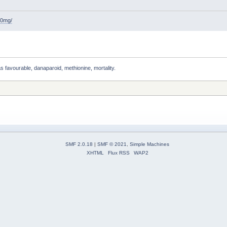
00mg/
s favourable, danaparoid, methionine, mortality. 
SMF 2.0.18
|
SMF © 2021
,
Simple Machines
XHTML
Flux RSS
WAP2