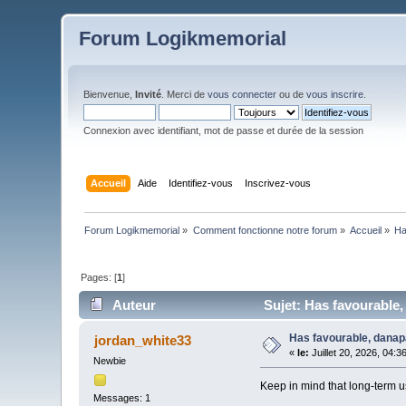
Forum Logikmemorial
Bienvenue,
Invité
. Merci de
vous connecter
ou de
vous inscrire
.
Connexion avec identifiant, mot de passe et durée de la session
Accueil
Aide
Identifiez-vous
Inscrivez-vous
Forum Logikmemorial
»
Comment fonctionne notre forum
»
Accueil
»
Ha
Pages: [
1
]
Auteur
Sujet: Has favourable, 
Has favourable, danapa
jordan_white33
«
le:
Juillet 20, 2026, 04:3
Newbie
Keep in mind that long-term us
Messages: 1