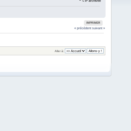
IP archivée
IMPRIMER
« précédent
suivant »
Aller à: