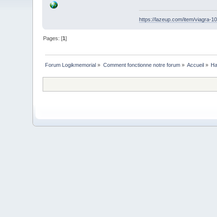
https://lazeup.com/item/viagra-1
Pages: [
1
]
Forum Logikmemorial
»
Comment fonctionne notre forum
»
Accueil
»
Ha