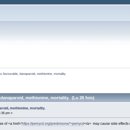
s favourable, danaparoid, methionine, mortality. 
danaparoid, methionine, mortality. (Lu 26 fois)
roid, methionine, mortality.
6:36 pm »
e of <a href='
https://perrycd.org/prednisone/'>perrycd
</a> may cause side effects 