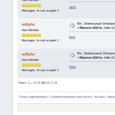
Hero Member
Jenn
Messages: Je suis un geek !!
Re : Земельные Отноше
willyho
«
Réponse #223 le:
Juillet 1
Hero Member
kara
Messages: Je suis un geek !!
Re : Земельные Отноше
willyho
«
Réponse #224 le:
Juillet 1
Hero Member
Hipp
Messages: Je suis un geek !!
Pages:
1
...
13
14
[
15
]
16
17
18
Forum Logikmemorial
»
Comment fonctionne notre forum
»
Accueil
»
Земе