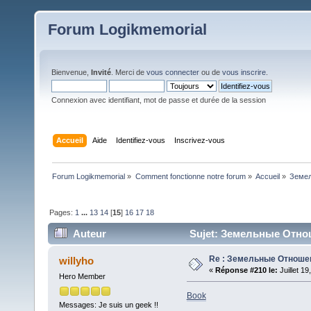
Forum Logikmemorial
Bienvenue,
Invité
. Merci de
vous connecter
ou de
vous inscrire
.
Connexion avec identifiant, mot de passe et durée de la session
Accueil
Aide
Identifiez-vous
Inscrivez-vous
Forum Logikmemorial
»
Comment fonctionne notre forum
»
Accueil
»
Земе
Pages:
1
...
13
14
[
15
]
16
17
18
Auteur
Sujet: Земельные Отнош
Re : Земельные Отноше
willyho
«
Réponse #210 le:
Juillet 1
Hero Member
Book
Messages: Je suis un geek !!