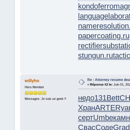
kondoferromagn
languagelaborat
nameresolution
papercoating.ru
rectifiersubstati
stungun.ru
tacti
Re : Attorney resume dea
willyho
«
Réponse #2 le:
Juin 01, 20
Hero Member
недо
131
Bett
CH
Messages: Je suis un geek !!
Хран
ARTE
Rya
серт
Umbe
камн
Свас
Соде
Grad