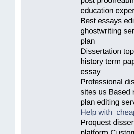
post proofreadi
education expe
Best essays edi
ghostwriting se
plan
Dissertation to
history term pap
essay
Professional di
sites us Based
plan editing se
Help with chea
Proquest dissert
platform Custo