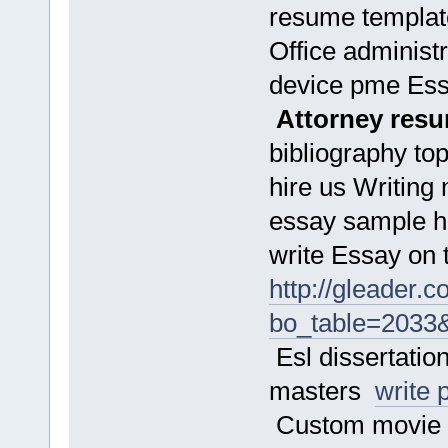
resume templa
Office adminis
device pme Es
Attorney resu
bibliography top
hire us Writing
essay sample ha
write Essay on
http://gleader.
bo_table=2033
Esl dissertation
masters
write 
Custom movie r