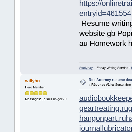
https://onlinet
entryid=461554
Resume writing 
website gb Popu
au Homework he
Studybay
- Essay Writing Service -
Re : Attorney resume dea
willyho
«
Réponse #1 le:
Septembre 1
Hero Member
audiobookkeepe
Messages: Je suis un geek !!
geartreating.ru
g
hangonpart.ru
h
journallubricato