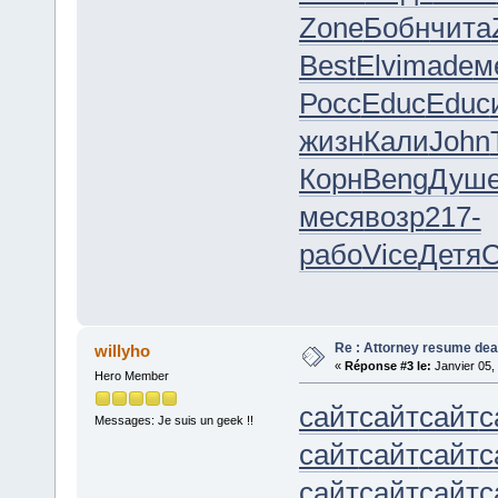
Zone
Бобн
чита
Best
Elvi
made
м
Росс
Educ
Educ
жизн
Кали
John
Корн
Beng
Душ
меся
возр
217-
рабо
Vice
Детя
С
Re : Attorney resume dea
willyho
«
Réponse #3 le:
Janvier 05,
Hero Member
сайт
сайт
сайт
с
Messages: Je suis un geek !!
сайт
сайт
сайт
с
сайт
сайт
сайт
с