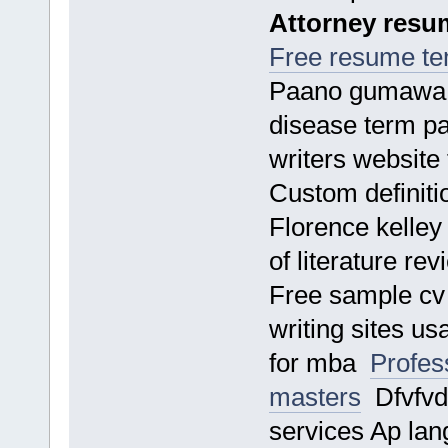
Attorney resu
Free resume te
Paano gumawa 
disease term pa
writers website
Custom definiti
Florence kelley
of literature re
Free sample cv w
writing sites us
for mba
Profes
masters
Dfvfvdf
services Ap lan