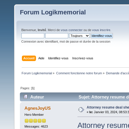
Forum Logikmemorial
Bienvenue,
Invité
. Merci de
vous connecter
ou de
vous inscrire
.
Connexion avec identifiant, mot de passe et durée de la session
Accueil
Aide
Identifiez-vous
Inscrivez-vous
Forum Logikmemorial
»
Comment fonctionne notre forum
»
Demande d’accès
Pages: [
1
]
Auteur
Sujet: Attorney resume de
Attorney resume deal she
AgnesJoyUS
«
le:
Janvier 03, 2024, 08:53:
Hero Member
Attorney resum
Messages: 4623