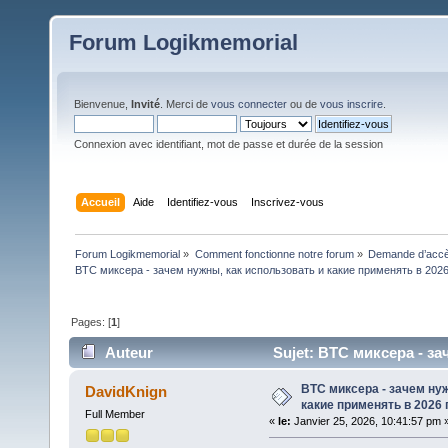
Forum Logikmemorial
Bienvenue,
Invité
. Merci de
vous connecter
ou de
vous inscrire
.
Connexion avec identifiant, mot de passe et durée de la session
Accueil
Aide
Identifiez-vous
Inscrivez-vous
Forum Logikmemorial
»
Comment fonctionne notre forum
»
Demande d’accès
BTC миксера - зачем нужны, как использовать и какие применять в 2026
Pages: [
1
]
Auteur
Sujet: BTC миксера - за
(Lu 97 fois)
BTC миксера - зачем ну
DavidKnign
какие применять в 2026 
Full Member
«
le:
Janvier 25, 2026, 10:41:57 pm 