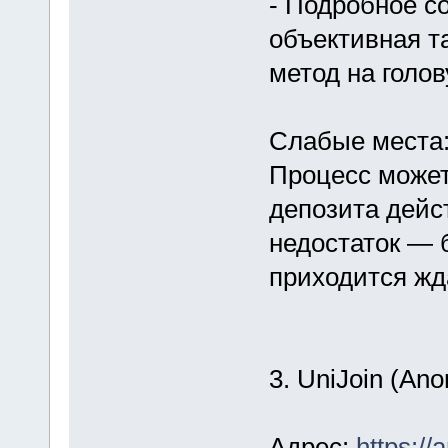
- Подробное с
объективная т
метод на голо
Слабые места
Процесс может
депозита дейст
недостаток — 
приходится жд
3. UniJoin (A
Адрес:
https:/