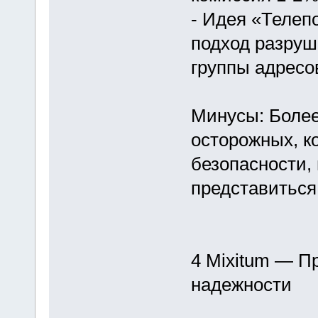
- Идея «Телепо
подход разруша
группы адресов
Минусы: Более
осторожных, к
безопасности,
представиться
4 Mixitum — П
надежности