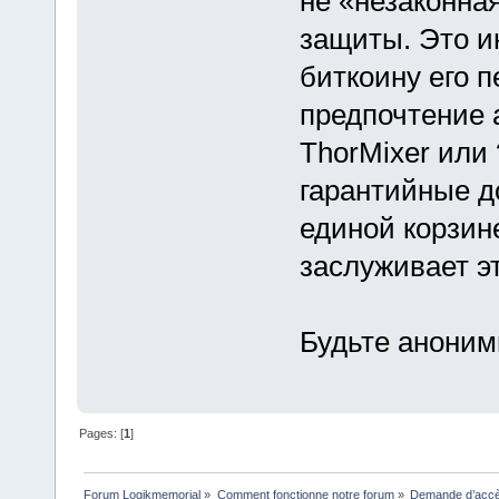
не «незаконна
защиты. Это и
биткоину его 
предпочтение 
ThorMixer или 
гарантийные д
единой корзин
заслуживает э
Будьте аноним
Pages: [
1
]
Forum Logikmemorial
»
Comment fonctionne notre forum
»
Demande d’accès