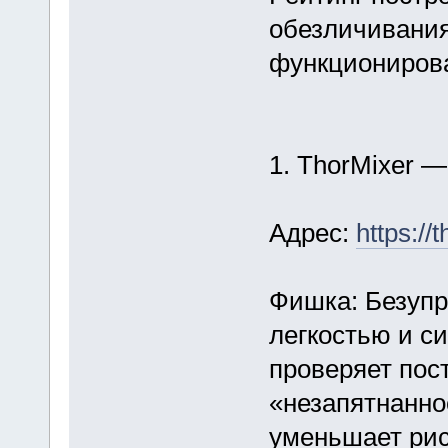
обезличивания
функционирова
1. ThorMixer 
Адрес:
https:/
Фишка: Безуп
легкостью и с
проверяет пос
«незапятнаннос
уменьшает рис