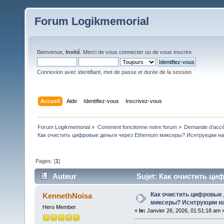
Forum Logikmemorial
Bienvenue,
Invité
. Merci de
vous connecter
ou de
vous inscrire
.
Connexion avec identifiant, mot de passe et durée de la session
Accueil
Aide
Identifiez-vous
Inscrivez-vous
Forum Logikmemorial
»
Comment fonctionne notre forum
»
Demande d’accès
Как очистить цифровые деньги через Ethereum миксеры? Иснтрукции на
Pages: [
1
]
Auteur
Sujet: Как очистить ци
год (Lu 93 fois)
Как очистить цифровые 
KennethNoisa
миксеры? Иснтрукции на
Hero Member
«
le:
Janvier 26, 2026, 01:51:18 am 