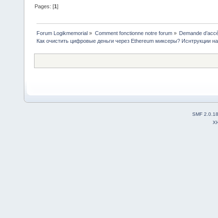
Pages: [
1
]
Forum Logikmemorial
»
Comment fonctionne notre forum
»
Demande d’accès
Как очистить цифровые деньги через Ethereum миксеры? Иснтрукции на
SMF 2.0.1
X