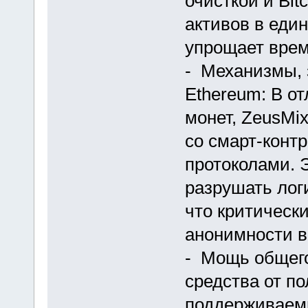
очисткой и Bit
активов в еди
упрощает врем
- Механизмы, 
Ethereum: В о
монет, ZeusMi
со смарт-конт
протоколами. 
разрушать лог
что критическ
анонимности в
- Мощь общего
средства от п
поддерживаемы