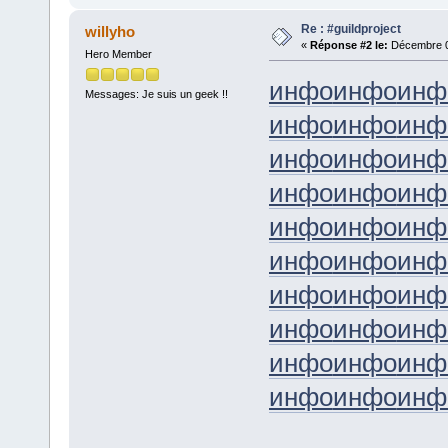
Re : #guildproject
willyho
«
Réponse #2 le:
Décembre 08
Hero Member
инфо
инфо
инф
Messages: Je suis un geek !!
инфо
инфо
инф
инфо
инфо
инф
инфо
инфо
инф
инфо
инфо
инф
инфо
инфо
инф
инфо
инфо
инф
инфо
инфо
инф
инфо
инфо
инф
инфо
инфо
инф