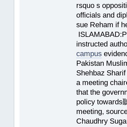
rsquo s opposit
officials and d
sue Reham if he
ISLAMABAD:Pri
instructed auth
campus
evidenc
Pakistan Musli
Shehbaz Sharif
a meeting chaire
that the govern
policy towards聽
meeting, sourc
Chaudhry Sugar 