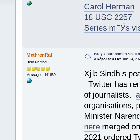
Carol Herman
18 USC 2257
Series mГЎs vi
eaey Court admits Sheikh 
MethrenRaf
«
Réponse #1 le:
Juin 24, 20
Hero Member
Xjib Sindh s pea
Messages: 161869
Twitter has re
of journalists,
a
organisations, p
Minister Narend
nere
merged on 
2021 ordered Tw