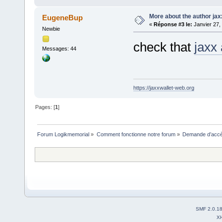
More about the author jax
EugeneBup
«
Réponse #3 le:
Janvier 27,
Newbie
check that
jaxx
Messages: 44
https://jaxxwallet-web.org
Pages: [
1
]
Forum Logikmemorial
»
Comment fonctionne notre forum
»
Demande d’accès
SMF 2.0.1
X