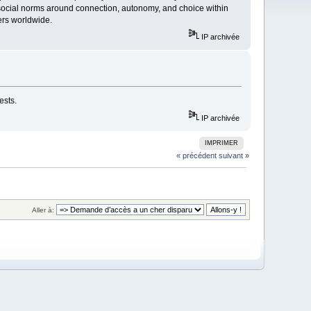
social norms around connection, autonomy, and choice within
ers worldwide.
IP archivée
ests.
IP archivée
IMPRIMER
« précédent
suivant »
Aller à: