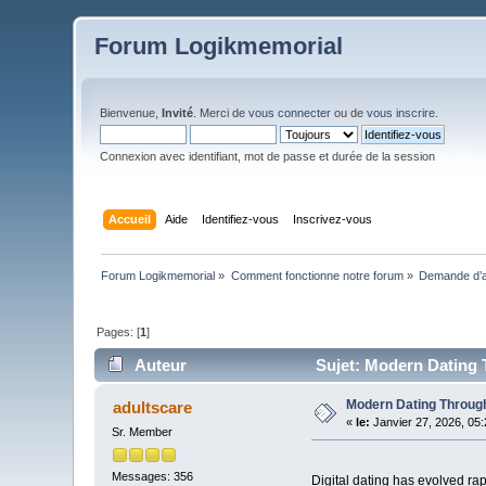
Forum Logikmemorial
Bienvenue,
Invité
. Merci de
vous connecter
ou de
vous inscrire
.
Connexion avec identifiant, mot de passe et durée de la session
Accueil
Aide
Identifiez-vous
Inscrivez-vous
Forum Logikmemorial
»
Comment fonctionne notre forum
»
Demande d’a
Pages: [
1
]
Auteur
Sujet: Modern Dating T
Modern Dating Through 
adultscare
«
le:
Janvier 27, 2026, 05
Sr. Member
Messages: 356
Digital dating has evolved rap