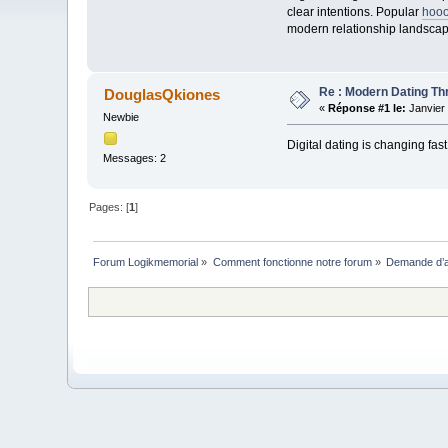
clear intentions. Popular
hooo
modern relationship landscape
Re : Modern Dating Thr
DouglasQkiones
«
Réponse #1 le:
Janvier 
Newbie
Digital dating is changing fas
Messages: 2
Pages: [
1
]
Forum Logikmemorial
»
Comment fonctionne notre forum
»
Demande d’a