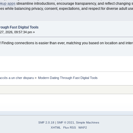
kup apps
streamline introductions, encourage transparency, and reflect changing 
s while balancing privacy, consent, expectations, and respect for diverse adult us
ough Fast Digital Tools
27, 2026, 09:57:34 pm »
t! Finding connections is easier than ever, matching you based on location and inter
ccès a un cher disparu
»
Modern Dating Through Fast Digital Tools
SMF 2.0.18
|
SMF © 2021
,
Simple Machines
XHTML
Flux RSS
WAP2