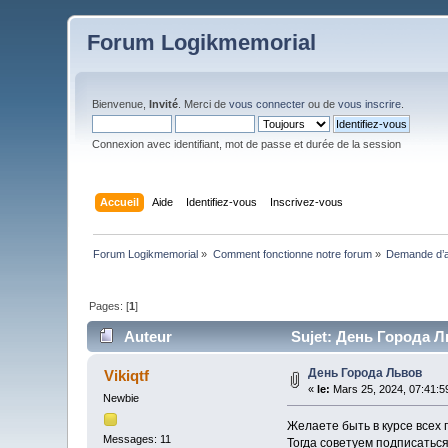
Forum Logikmemorial
Bienvenue,
Invité
. Merci de
vous connecter
ou de
vous inscrire
.
Connexion avec identifiant, mot de passe et durée de la session
Accueil
Aide
Identifiez-vous
Inscrivez-vous
Forum Logikmemorial
»
Comment fonctionne notre forum
»
Demande d’a
Pages: [
1
]
Auteur
Sujet: День Города Ль
День Города Львов
Vikiqtf
«
le:
Mars 25, 2024, 07:41:5
Newbie
Желаете быть в курсе всех
Messages: 11
Тогда советуем подписаться