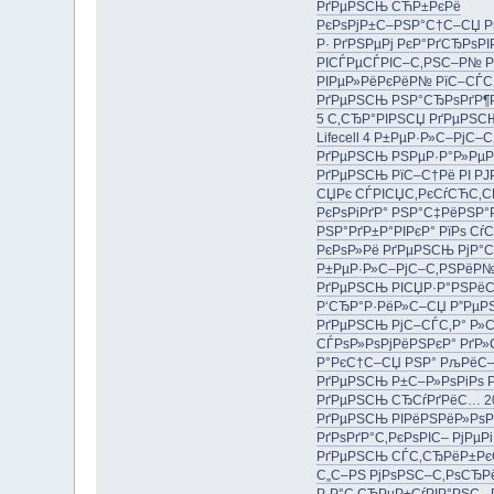
РґРµРЅСЊ СЋР±РєРё
РєРѕРјР±С–РЅР°С†С–СЏ Р
Р· РґРЅРµРј РєР°РґСЂРѕР
РІСЃРµСЃРІС–С‚РЅС–Р№ Р
РІРµР»РёРєРёР№ РїС–СЃС
РґРµРЅСЊ РЅР°СЂРѕРґР¶Р
5 С‚СЂР°РІРЅСЏ РґРµРЅС
Lifecell 4 Р±РµР·Р»С–РјС–С
РґРµРЅСЊ РЅРµР·Р°Р»РµР
РґРµРЅСЊ РїС–С†Рё РІ Р
СЏРє СЃРІСЏС‚РєСѓСЋС‚
РєРѕРіРґР° РЅР°С‡РёРЅР°
РЅР°РґР±Р°РІРєР° РїРѕ Сѓ
РєРѕР»Рё РґРµРЅСЊ РјР°С
Р±РµР·Р»С–РјС–С‚РЅРёР№
РґРµРЅСЊ РІСЏР·Р°РЅРё
Р‘СЂР°Р·РёР»С–СЏ Р”РµР
РґРµРЅСЊ РјС–СЃС‚Р° Р»
СЃРѕР»РѕРјРёРЅРєР° РґР
Р°РєС†С–СЏ РЅР° РљРёС
РґРµРЅСЊ Р±С–Р»РѕРіРѕ Р
РґРµРЅСЊ СЂСѓРґРёС… 2
РґРµРЅСЊ РІРёРЅРёР»РѕР
РґРѕРґР°С‚РєРѕРІС– РјРµ
РґРµРЅСЊ СЃС‚СЂРёР±Рє
С„С–РЅ РјРѕРЅС–С‚РѕСЂРё