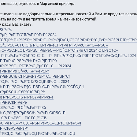
ном шаре, окунетесь в Мир дикой природы.
енедельные подборки самых интересных новостей и Вам не придется перечи
ть на почту и не тратить время на чтение всех статей.
 рады Вас видеть.
РЅРґРѕ
РµРј РєР°РґСЂРѕРІРёРєР° 2024
ѓРјРё Р±Р°РЅРє РїРѕРІС–РґРѕРјР»СЏС” Сѓ РїРѕРґР°С‚РєРѕРІСѓ РІ РЈРєСЂ
СЃСѓС‚РЅС–СЃС‚СЊ РїСЂРѕРїРёСЃРєРё РІ РЈРєСЂР°С—РЅС–
 С–РЅС‚РµСЂРЅРµС‚ РљРёС—РІСЃС‚Р°СЂ 4g Сѓ 2024 СЂРѕС†С–
 РґРµРєР»Р°СЂР°С†С–С— Р· РїРѕРґР°С‚РєСѓ РЅР° РїСЂРёР±СѓС‚РѕРє 202
ѓР°Р»РµС‚РЅРѕР№ Р±СѓРјР°РіРё
ѓРІР°РЅС– РїСЂРѕС„РµСЃС–С— РІ 2024
РІРѕРіРѕ СѓРєСЂР°РёРЅР°
РґРµРЅСЊ СЃРµРєРѕРЅРґ С…РµРЅРґСѓ
»Р°С‚Рё Р»С–РєР°СЂРЅСЏРЅРёС… 2024
№ РґРµРЅСЊ Р¶С–РЅРѕС‡РѕРіРѕ С‰Р°СЃС‚СЏ
РґРµРЅСЊ С€Р°СѓСЂРјРё
 РґРµРЅСЊ РІРёС€РёРІРєРё
РїРѕСЌР·РёРё
ЅРёРєС–РІ СЃРєР»Р°РґСѓ
 С‚РёР¶РґРµРЅСЊ РєР»РѕСѓРЅС–РІ
†С–СЋ РљРёС—РІСЃС‚Р°СЂ
ёС‚Рё РїС–Рґ С„С–РЅРјРѕРЅС–С‚РѕСЂРёРЅРі
°Р»СЊРЅРёРєР°
СЃРІСЏС‚РёС‚РµР»СЏ РіСЂРёРіРѕСЂРёСЏ