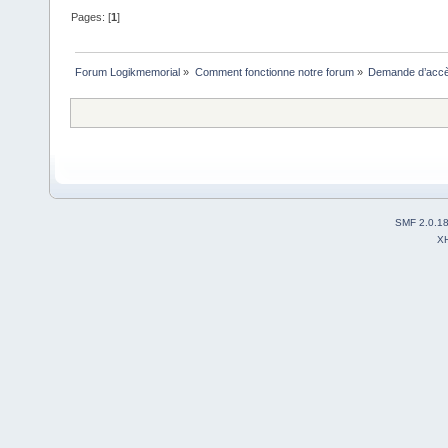
Pages: [
1
]
Forum Logikmemorial
»
Comment fonctionne notre forum
»
Demande d’accès
SMF 2.0.1
X