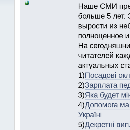
Наше СМИ пре
больше 5 лет. 
вырости из не
полноценное и
На сегодняшни
читателей каж
актуальных ста
1)
Посадові окл
2)
Зарплата пед
3)
Яка будет мін
4)
Допомога ма
Україні
5)
Декретні вип