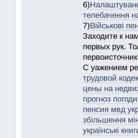
6)
Налаштуванн
телебачення на
7)
Військові пен
Заходите к на
первых рук. Т
первоисточник
С уажением ре
трудовой коде
цены на недви
прогноз погоди 
пенсия мвд ук
збільшення мін 
українські кни