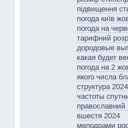
підвищення ст
погода київ жо
погода на черв
тарифний розр
дородовые вып
какая будет ве
погода на 2 жо
якого числа бл
структура 2024
частоты спутн
православний 
вшестя 2024
мелодрами росі