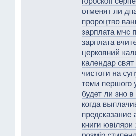
гороскоп серп
отменят ли дпа
пророцтво ванг
зарплата мчс 
зарплата вчит
церковний кал
календар свят 
чистоти на суп
теми першого 
будет ли зно в
когда выплачи
предсказание 
книги ювіляри
розмір стипенд