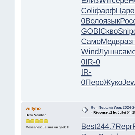
Елиз
Will
сере
Н
Coli
фарф
Царе
0
Воло
язык
Рос
GOBI
Скво
Snip
Само
Медв
разг
Wind
Лушн
сам
0
IR-0
IR-
0
Перо
Жуко
Je
Re : Перший Урок 2024-2
willyho
«
Réponse #2 le:
Juillet 04, 
Hero Member
Best
244.7
Repr
Messages: Je suis un geek !!