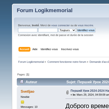
Forum Logikmemorial
Bienvenue,
Invité
. Merci de
vous connecter
ou de
vous inscrire
.
Connexion avec identifiant, mot de passe et durée de la session
Accueil
Aide
Identifiez-vous
Inscrivez-vous
Forum Logikmemorial
»
Comment fonctionne notre forum
»
Demande d’accès
Pages: [
1
]
Auteur
Sujet: Перший Урок 2024
Перший Урок 2024-2024 На
Svetljao
«
le:
Mars 29, 2024, 04:59:09 a
Newbie
Доброго време
Messages: 10