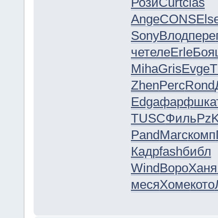
Рози
Curt
clas
Ange
CONS
Els
Sony
Влод
пере
че
теле
Erle
Боя
Miha
Gris
Evge
T
Zhen
Perc
Rond
Edga
фарф
шка
TUSC
Филь
Pz
Pand
Marc
комп
Кадр
fash
библ
Wind
Воро
Ханя
меся
Хоме
кото