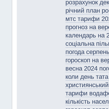
розрахунок де
річний план ро
мтс тарифи 20
прогноз на вер
календарь на 2
соціальна піль
погода серпень
гороскоп на ве
весна 2024 пог
коли день тата 
християнський
тарифи водафо
кількість насе