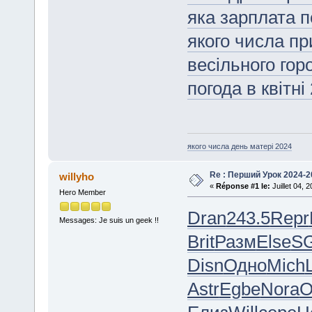
яка зарплата 
якого числа пр
весільного гор
погода в квітні
якого числа день матері 2024
Re : Перший Урок 2024-2
willyho
«
Réponse #1 le:
Juillet 04, 
Hero Member
Dran
243.5
Repr
Messages: Je suis un geek !!
Brit
Разм
Else
S
Disn
Одно
Mich
Astr
Egbe
Nora
O