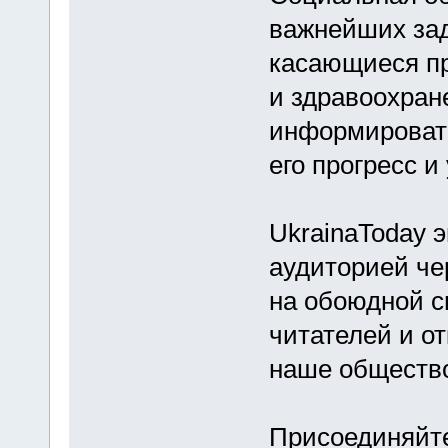
важнейших зад
касающиеся пр
и здравоохран
информировать
его прогресс 
UkrainaToday 
аудиторией че
на обоюдной с
читателей и о
наше обществ
Присоединяйте