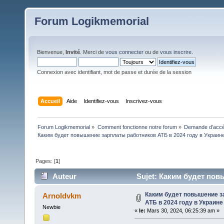
Forum Logikmemorial
Bienvenue,
Invité
. Merci de
vous connecter
ou de
vous inscrire
.
Connexion avec identifiant, mot de passe et durée de la session
Accueil
Aide
Identifiez-vous
Inscrivez-vous
Forum Logikmemorial
»
Comment fonctionne notre forum
»
Demande d’accès
Каким будет повышение зарплаты работников АТБ в 2024 году в Украин
Pages: [
1
]
Auteur
Sujet: Каким будет пов
последние но (Lu 592 fois)
Каким будет повышение з
Arnoldvkm
АТБ в 2024 году в Украин
Newbie
«
le:
Mars 30, 2024, 06:25:39 am »