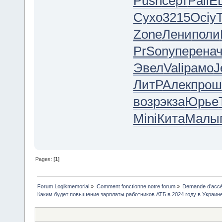
Push
серт
Pali
E
Сухо
3215
Ociy
Zone
Лени
поли
Pr
Sony
пере
на
Эвел
Vali
рамо
J
ЛитР
Алек
прош
возр
экза
Юрье
Mini
Кита
Малы
Pages: [
1
]
Forum Logikmemorial
»
Comment fonctionne notre forum
»
Demande d’accès
Каким будет повышение зарплаты работников АТБ в 2024 году в Украин