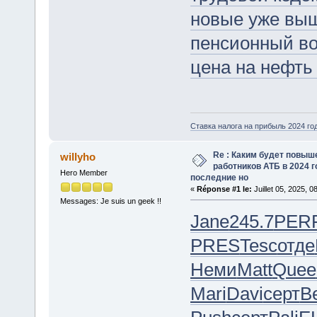
новые уже вы
пенсионный во
цена на нефть 
Ставка налога на прибыль 2024 го
Re : Каким будет повыш
willyho
работников АТБ в 2024 г
Hero Member
последние но
«
Réponse #1 le:
Juillet 05, 2025, 0
Messages: Je suis un geek !!
Jane
245.7
PER
PRES
Tesc
отде
Неми
Matt
Quee
Mari
Davi
серт
B