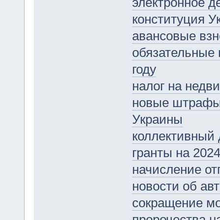
электронное д
конституция У
авансовые взн
обязательные 
году
налог на недв
новые штрафы 
Украины
коллективный 
гранты на 2024
начисление отп
новости об ав
сокращение мо
пророчества на