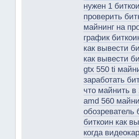
нужен 1 битко
проверить бит
майнинг на пр
график биткои
как вывести б
как вывести би
gtx 550 ti майн
заработать би
что майнить в 
amd 560 майни
обозреватель 
биткоин как в
когда видеока