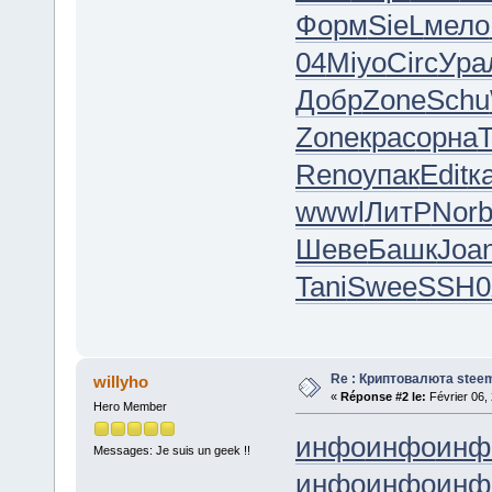
Форм
SieL
мело
04
Miyo
Circ
Ура
Добр
Zone
Schu
Zone
крас
орна
T
Reno
упак
Edit
к
wwwl
ЛитР
Nor
Шеве
Башк
Joa
Tani
Swee
SSH0
Re : Криптовалюта stee
willyho
«
Réponse #2 le:
Février 06,
Hero Member
инфо
инфо
инф
Messages: Je suis un geek !!
инфо
инфо
инф