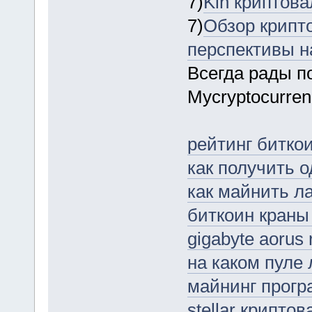
7)
Kin криптова
7)
Обзор крипт
перспективы н
Всегда рады п
Mycryptocurre
рейтинг битко
как получить 
как майнить л
биткоин краны
gigabyte aorus
на каком пуле
майнинг прог
stellar крипто