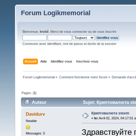
Forum Logikmemorial
Bienvenue,
Invité
. Merci de
vous connecter
ou de
vous inscrire
.
Connexion avec identifiant, mot de passe et durée de la session
Accueil
Aide
Identifiez-vous
Inscrivez-vous
Forum Logikmemorial
»
Comment fonctionne notre forum
»
Demande d’accès
Pages: [
1
]
Auteur
Sujet: Криптовалюта ste
Криптовалюта steem
Davidurv
«
le:
Avril 02, 2024, 04:17:01 
Newbie
Здравствуйте 
Messages: 5