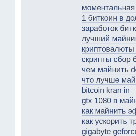
моментальная
1 биткоин в до
заработок бит
лучший майнин
криптовалюты 
скрипты сбор 
чем майнить d
что лучше май
bitcoin kran in
gtx 1080 в май
как майнить э
как ускорить т
gigabyte geforc