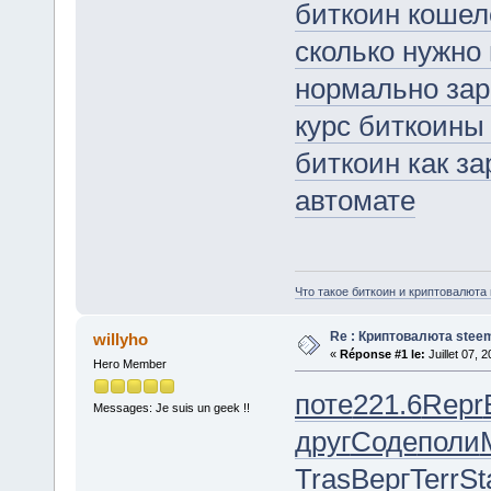
биткоин кошел
сколько нужно
нормально зар
курс биткоины 
биткоин как за
автомате
Что такое биткоин и криптовалют
Re : Криптовалюта stee
willyho
«
Réponse #1 le:
Juillet 07, 
Hero Member
поте
221.6
Repr
Messages: Je suis un geek !!
друг
Соде
поли
Tras
Верг
Terr
St