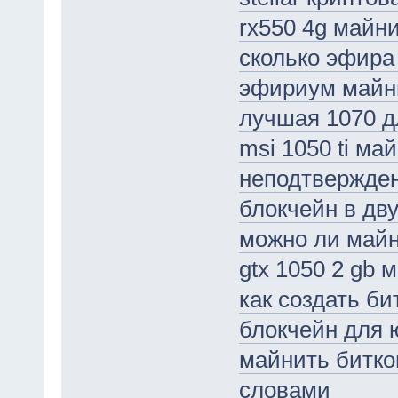
rx550 4g майн
сколько эфира 
эфириум майн
лучшая 1070 д
msi 1050 ti ма
неподтвержденн
блокчейн в дв
можно ли майн
gtx 1050 2 gb 
как создать би
блокчейн для 
майнить битко
словами