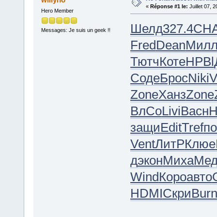
«
Réponse #1 le:
Juillet 07, 
Hero Member
Шелд
327.4
CH
Messages: Je suis un geek !!
Fred
Dean
Мил
Тютч
Коте
HPBl
Соде
Брос
Niki
V
Zone
Ханз
Zone
ВлСо
Livi
Васн
H
защи
Edit
Tref
по
Vent
ЛитР
Клюе
д
экон
Миха
Мед
Wind
Коро
авто
HDMI
Скри
Bur