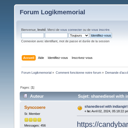
Forum Logikmemorial
Bienvenue,
Invité
. Merci de
vous connecter
ou de
vous inscrire
.
Connexion avec identifiant, mot de passe et durée de la session
Accueil
Aide
Identifiez-vous
Inscrivez-vous
Forum Logikmemorial
»
Comment fonctionne notre forum
»
Demande d’accès
Pages: [
1
]
Auteur
Sujet: shanediesel with in
shanediesel with indiangirl
Synccoere
«
le:
Avril 02, 2024, 05:18:22 p
Sr. Member
https://candybar
Messages: 456