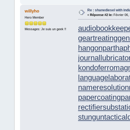
Re : shanediesel with indi
willyho
«
Réponse #2 le:
Février 06,
Hero Member
audiobookkeep
Messages: Je suis un geek !!
geartreating
gen
hangonpart
hap
journallubricato
kondoferromag
languagelabora
nameresolution
papercoating
pa
rectifiersubstat
stungun
tactica