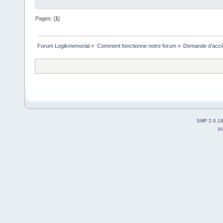
Pages: [
1
]
Forum Logikmemorial
»
Comment fonctionne notre forum
»
Demande d’accès
SMF 2.0.1
X