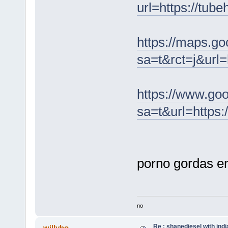
url=https://tube
https://maps.go
sa=t&rct=j&url=
https://www.goo
sa=t&url=https:
porno gordas e
no
Re : shanediesel with indi
willyho