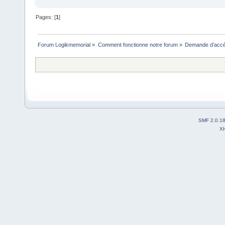
Pages: [
1
]
Forum Logikmemorial
»
Comment fonctionne notre forum
»
Demande d’accès
SMF 2.0.1
X