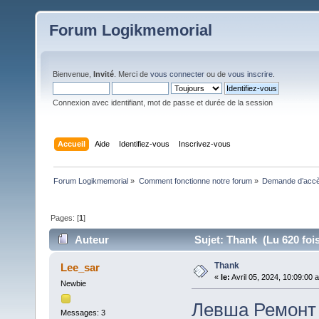
Forum Logikmemorial
Bienvenue,
Invité
. Merci de
vous connecter
ou de
vous inscrire
.
Connexion avec identifiant, mot de passe et durée de la session
Accueil
Aide
Identifiez-vous
Inscrivez-vous
Forum Logikmemorial
»
Comment fonctionne notre forum
»
Demande d’accès
Pages: [
1
]
Auteur
Sujet: Thank (Lu 620 fois
Thank
Lee_sar
«
le:
Avril 05, 2024, 10:09:00 
Newbie
Левша Ремонт 
Messages: 3