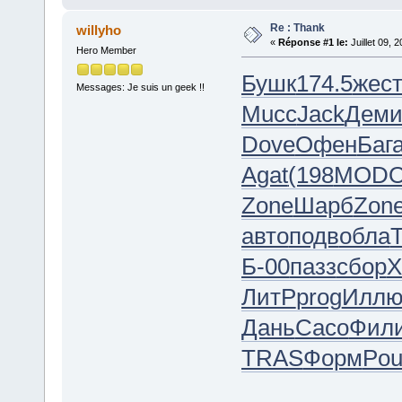
Re : Thank
willyho
«
Réponse #1 le:
Juillet 09, 
Hero Member
Бушк
174.5
жес
Messages: Je suis un geek !!
Mucc
Jack
Дем
Dove
Офен
Баг
Agat
(198
MOD
Zone
Шарб
Zon
авто
подв
обла
Б-00
пазз
сбор
X
ЛитР
prog
Илл
Дань
Сасо
Фил
TRAS
Форм
Pou