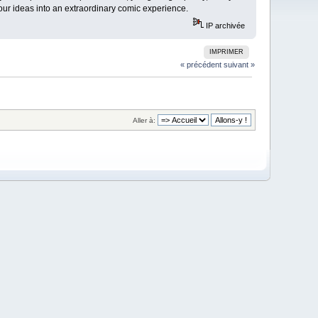
our ideas into an extraordinary comic experience.
IP archivée
IMPRIMER
« précédent
suivant »
Aller à: