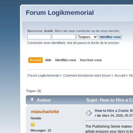
Forum Logikmemorial
Bienvenue,
Invité
. Merci de
vous connecter
ou de
vous inscrire
.
Connexion avec identifiant, mot de passe et durée de la session
Accueil
Aide
Identifiez-vous
Inscrivez-vous
Forum Logikmemorial
»
Comment fonctionne notre forum
»
Accueil
»
Ho
Pages: [
1
]
Auteur
Sujet: How to Hire a C
How to Hire a Comic Bo
miascharlotte
«
le:
Mars 04, 2026, 05:37
Newbie
The Publishing Genie makes it 
Messages: 10
artists ensures your story is b