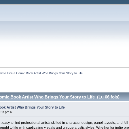
w to Hire a Comic Book Artist Who Brings Your Story to Life
omic Book Artist Who Brings Your Story to Life (Lu 66 fois)
ok Artist Who Brings Your Story to Life
:33 pm »
easy to find professional artists skilled in character design, panel layouts, and fu
rought to life with captivating visuals and unique artistic styles. Whether for indie pr