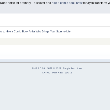
n. Don’t settle for ordinary—discover and
hire a comic book artist
today to transform y
w to Hire a Comic Book Artist Who Brings Your Story to Life
SMF 2.0.18
|
SMF © 2021
,
Simple Machines
XHTML
Flux RSS
WAP2