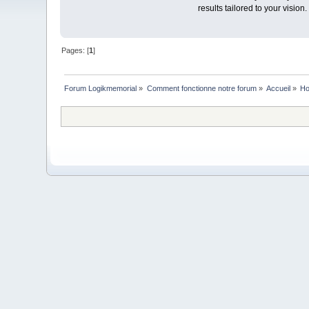
results tailored to your visio
Pages: [
1
]
Forum Logikmemorial
»
Comment fonctionne notre forum
»
Accueil
»
Ho