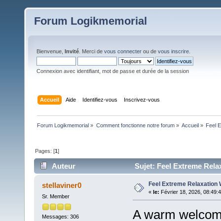
Forum Logikmemorial
Bienvenue,
Invité
. Merci de
vous connecter
ou de
vous inscrire
.
Connexion avec identifiant, mot de passe et durée de la session
Accueil
Aide
Identifiez-vous
Inscrivez-vous
Forum Logikmemorial
»
Comment fonctionne notre forum
»
Accueil
»
Feel E
Pages: [
1
]
Auteur
Sujet: Feel Extreme Relax
Feel Extreme Relaxation 
stellaviner0
«
le:
Février 18, 2026, 08:49:
Sr. Member
A warm welcome
Messages: 306