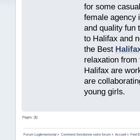
for some casual
female agency i
and quality fun
to Halifax and 
the Best
Halifa
relaxation from t
Halifax are wor
are collaborati
young girls.
Pages: [
1
]
Forum Logikmemorial
»
Comment fonctionne notre forum
»
Accueil
»
Feel E