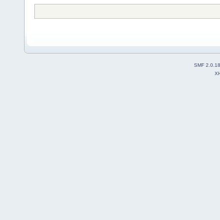
SMF 2.0.1
X