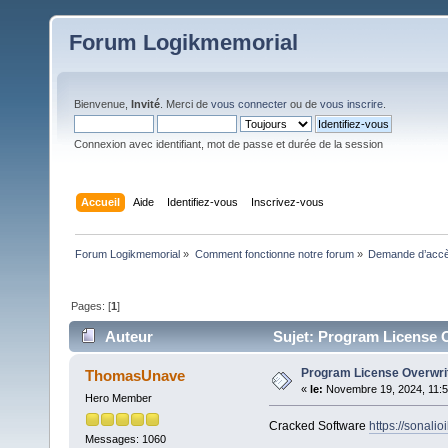
Forum Logikmemorial
Bienvenue,
Invité
. Merci de
vous connecter
ou de
vous inscrire
.
Connexion avec identifiant, mot de passe et durée de la session
Accueil
Aide
Identifiez-vous
Inscrivez-vous
Forum Logikmemorial
»
Comment fonctionne notre forum
»
Demande d’accès
Pages: [
1
]
Auteur
Sujet: Program License O
Program License Overwri
ThomasUnave
«
le:
Novembre 19, 2024, 11:5
Hero Member
Cracked Software
https://sonalio
Messages: 1060