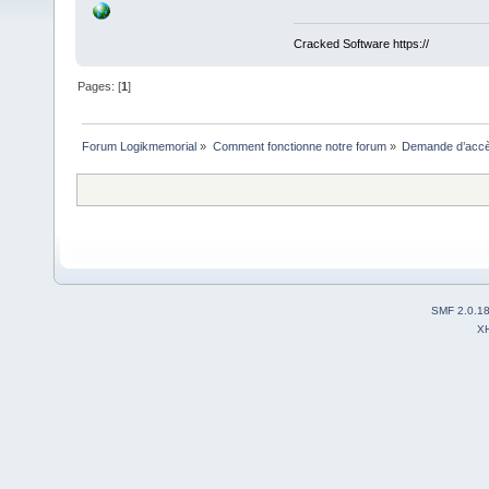
Cracked Software https://
Pages: [
1
]
Forum Logikmemorial
»
Comment fonctionne notre forum
»
Demande d’accès
SMF 2.0.1
X