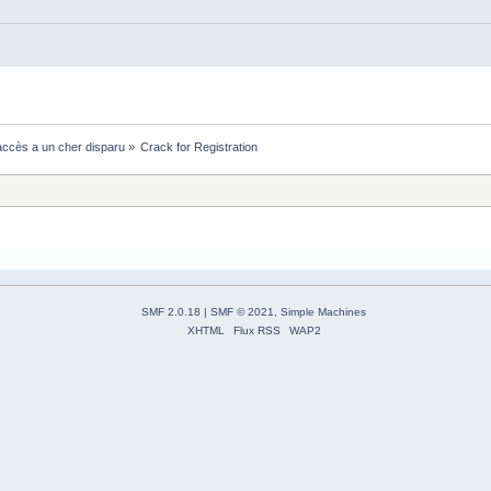
ccès a un cher disparu
»
Crack for Registration
SMF 2.0.18
|
SMF © 2021
,
Simple Machines
XHTML
Flux RSS
WAP2