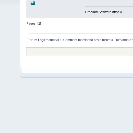
Cracked Software https://
Pages: [
1
]
Forum Logikmemorial
»
Comment fonctionne notre forum
»
Demande d’a