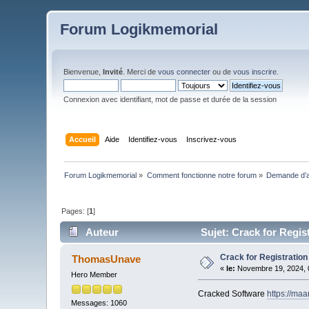
Forum Logikmemorial
Bienvenue,
Invité
. Merci de
vous connecter
ou de
vous inscrire
.
Connexion avec identifiant, mot de passe et durée de la session
Accueil
Aide
Identifiez-vous
Inscrivez-vous
Forum Logikmemorial
»
Comment fonctionne notre forum
»
Demande d’a
Pages: [
1
]
Auteur
Sujet: Crack for Regist
Crack for Registration
ThomasUnave
«
le:
Novembre 19, 2024, 
Hero Member
Cracked Software
https://maa
Messages: 1060