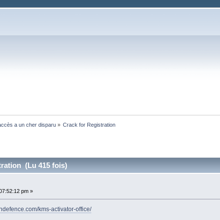
ccès a un cher disparu
»
Crack for Registration
ration (Lu 415 fois)
07:52:12 pm »
ndefence.com/kms-activator-office/