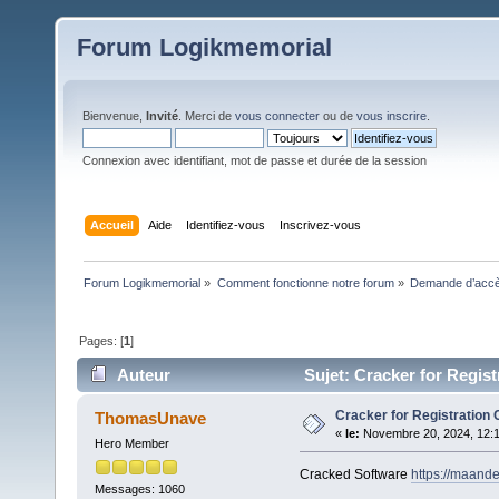
Forum Logikmemorial
Bienvenue,
Invité
. Merci de
vous connecter
ou de
vous inscrire
.
Connexion avec identifiant, mot de passe et durée de la session
Accueil
Aide
Identifiez-vous
Inscrivez-vous
Forum Logikmemorial
»
Comment fonctionne notre forum
»
Demande d’accès
Pages: [
1
]
Auteur
Sujet: Cracker for Regist
Cracker for Registration
ThomasUnave
«
le:
Novembre 20, 2024, 12:1
Hero Member
Cracked Software
https://maand
Messages: 1060