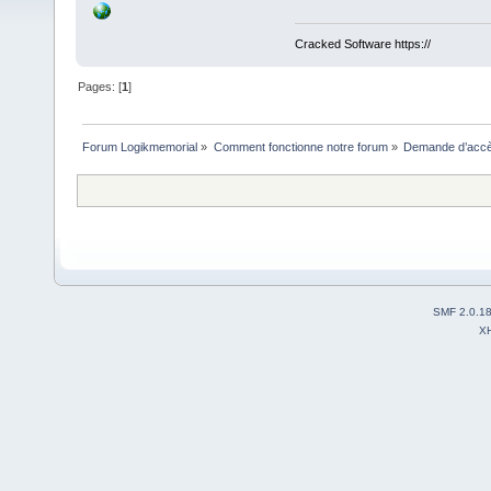
Cracked Software https://
Pages: [
1
]
Forum Logikmemorial
»
Comment fonctionne notre forum
»
Demande d’accès
SMF 2.0.1
X