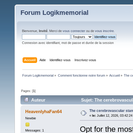
Forum Logikmemorial
Bienvenue,
Invité
. Merci de
vous connecter
ou de
vous inscrire
.
Connexion avec identifiant, mot de passe et durée de la session
Accueil
Aide
Identifiez-vous
Inscrivez-vous
Forum Logikmemorial
»
Comment fonctionne notre forum
»
Accueil
»
The ce
Pages: [
1
]
Auteur
Sujet: The cerebrovascul
The cerebrovascular stan
HeavenlyhaFan64
«
le:
Juillet 12, 2026, 03:42:2
Newbie
Opt for the mos
Messages: 1