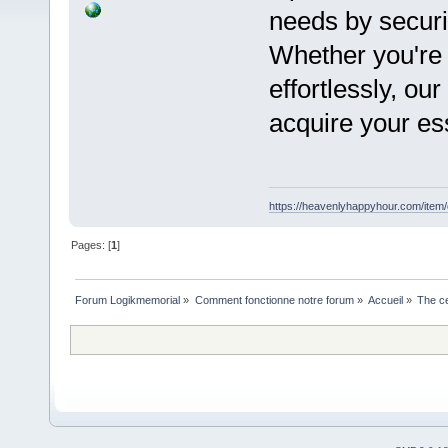
needs by secur
Whether you're 
effortlessly, ou
acquire your es
https://heavenlyhappyhour.com/item
Pages: [
1
]
Forum Logikmemorial
»
Comment fonctionne notre forum
»
Accueil
»
The ce