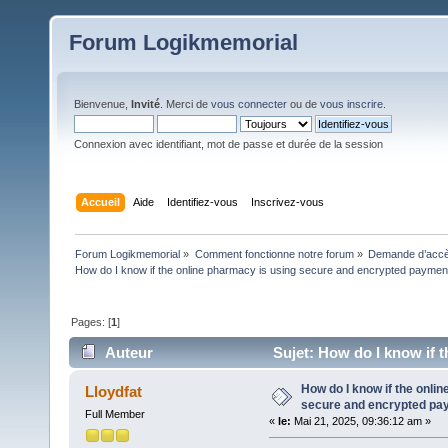
Forum Logikmemorial
Bienvenue,
Invité
. Merci de
vous connecter
ou de
vous inscrire
.
Connexion avec identifiant, mot de passe et durée de la session
Accueil
Aide
Identifiez-vous
Inscrivez-vous
Forum Logikmemorial
»
Comment fonctionne notre forum
»
Demande d’accès
How do I know if the online pharmacy is using secure and encrypted payme
Pages: [
1
]
Auteur
Sujet: How do I know if 
metho (Lu 237 fois)
How do I know if the onli
Lloydfat
secure and encrypted pa
Full Member
«
le:
Mai 21, 2025, 09:36:12 am »