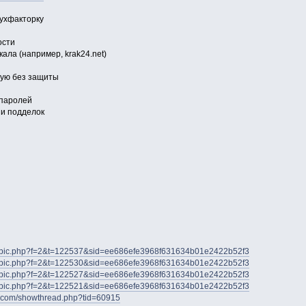
вухфакторку
ости
ала (например, krak24.net)
мую без защиты
 паролей
 и подделок
iewtopic.php?f=2&t=122537&sid=ee686efe3968f631634b01e2422b52f3
iewtopic.php?f=2&t=122530&sid=ee686efe3968f631634b01e2422b52f3
iewtopic.php?f=2&t=122527&sid=ee686efe3968f631634b01e2422b52f3
iewtopic.php?f=2&t=122521&sid=ee686efe3968f631634b01e2422b52f3
ds.com/showthread.php?tid=60915