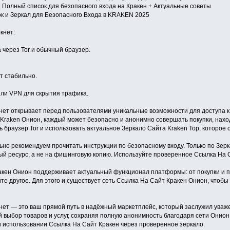
 Полный список для безопасного входа на Кракен + Актуальные советы
к и Зеркал для Безопасного Входа в KRAKEN 2025
кнет:
через Tor и обычный браузер.
 стабильно.
или VPN для скрытия трафика.
нет открывает перед пользователями уникальные возможности для доступа к 
Kraken Онион, каждый может безопасно и анонимно совершать покупки, нахо
ь браузер Tor и использовать актуальное Зеркало Сайта Kraken Тор, которое
ьно рекомендуем прочитать инструкции по безопасному входу. Только по Зер
й ресурс, а не на фишинговую копию. Используйте проверенное Ссылка На Са
кен Онион поддерживает актуальный функционал платформы: от покупки и пр
е другое. Для этого и существует сеть Ссылка На Сайт Кракен Онион, чтобы 
нет — это ваш прямой путь в надёжный маркетплейс, который заслужил уваж
выбор товаров и услуг, сохраняя полную анонимность благодаря сети Онион
и использовании Ссылка На Сайт Кракен через проверенное зеркало.