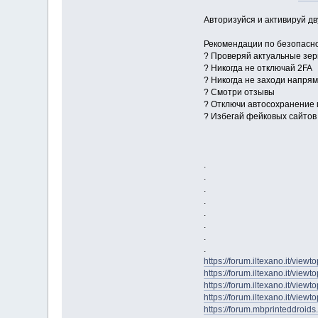
Авторизуйся и активируй д
Рекомендации по безопасн
? Проверяй актуальные зерк
? Никогда не отключай 2FA
? Никогда не заходи напря
? Смотри отзывы
? Отключи автосохранение
? Избегай фейковых сайтов
.
.
.
.
.
.
.
.
https://forum.iltexano.it/v
https://forum.iltexano.it/v
https://forum.iltexano.it/v
https://forum.iltexano.it/v
https://forum.mbprinteddroi