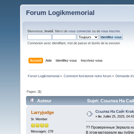
Forum Logikmemorial
Bienvenue,
Invité
. Merci de
vous connecter
ou de
vous inscrire
.
Connexion avec identifiant, mot de passe et durée de la session
Accueil
Aide
Identifiez-vous
Inscrivez-vous
Forum Logikmemorial
»
Comment fonctionne notre forum
»
Demande d’a
Pages: [
1
]
Auteur
Sujet: Ссылка На Сай
Ссылка На Сайт Krak
Larryjudge
«
le:
Juillet 25, 2025, 04:4
Sr. Member
?? Проверенные Зеркала н
Messages: 278
В этом материале мы публик