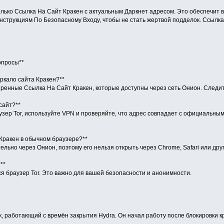
олько Ссылка На Сайт Кракен с актуальным Даркнет адресом. Это обеспечит
нструкциям По Безопасному Входу, чтобы не стать жертвой подделок. Ссылка
опросы**
еркало сайта Кракен?**
еренные Ссылка На Сайт Кракен, которые доступны через сеть Онион. Следи
сайт?**
зер Tor, используйте VPN и проверяйте, что адрес совпадает с официальным
 Кракен в обычном браузере?**
ельно через Онион, поэтому его нельзя открыть через Chrome, Safari или др
**
ся браузер Tor. Это важно для вашей безопасности и анонимности.
, работающий с времён закрытия Hydra. Он начал работу после блокировки кр