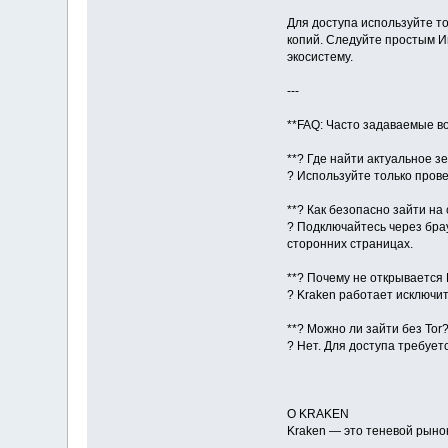
Для доступа используйте т
копий. Следуйте простым И
экосистему.
---
**FAQ: Часто задаваемые в
**? Где найти актуальное з
? Используйте только пров
**? Как безопасно зайти на 
? Подключайтесь через брау
сторонних страницах.
**? Почему не открывается
? Kraken работает исключит
**? Можно ли зайти без Tor?
? Нет. Для доступа требует
О KRAKEN
Kraken — это теневой рынок