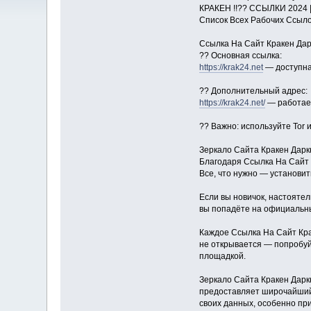
КРАКЕН !!?? ССЫЛКИ 2024 |
Список Всех Рабочих Ссыло
Ссылка На Сайт Кракен Дар
?? Основная ссылка:
https://krak24.net
— доступна 
?? Дополнительный адрес:
https://krak24.net/
— работает
?? Важно: используйте Tor 
Зеркало Сайта Кракен Дарк
Благодаря Ссылка На Сайт 
Все, что нужно — установит
Если вы новичок, настоятел
вы попадёте на официальны
Каждое Ссылка На Сайт Кра
не открывается — попробуйт
площадкой.
Зеркало Сайта Кракен Дарк
предоставляет широчайший 
своих данных, особенно пр