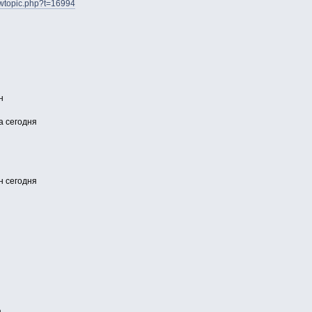
iewtopic.php?t=16994
н
а сегодня
н сегодня
а