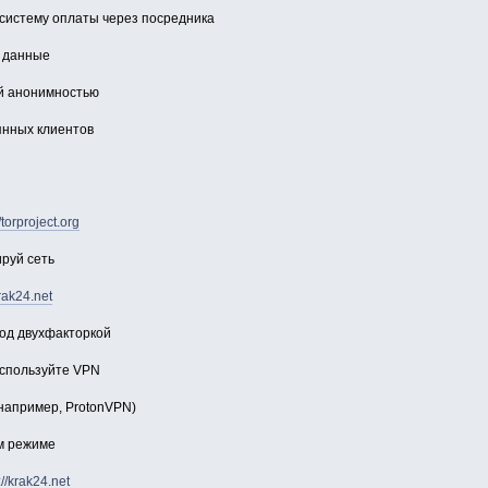
систему оплаты через посредника
 данные
ой анонимностью
янных клиентов
/torproject.org
ируй сеть
krak24.net
ход двухфакторкой
используйте VPN
например, ProtonVPN)
м режиме
://krak24.net