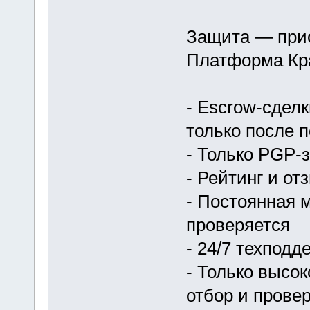
Защита — при
Платформа Кра
- Escrow-сдел
только после 
- Только PGP-
- Рейтинг и о
- Постоянная 
проверяется
- 24/7 техпод
- Только высо
отбор и прове