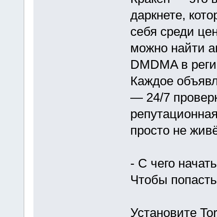
даркнете, кот
себя среди це
можно найти а
DMDMA в регио
Каждое объяв
— 24/7 проверк
репутационная
просто не живё
- С чего начать
Чтобы попасть
Установите To