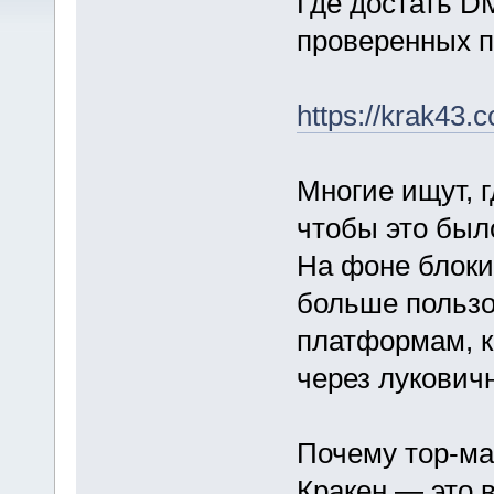
Где достать D
проверенных п
https://krak43.
Многие ищут, 
чтобы это было
На фоне блоки
больше пользо
платформам, к
через лукович
Почему тор-ма
Кракен — это 