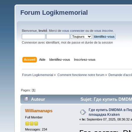
Forum Logikmemorial
Bienvenue,
Invité
. Merci de
vous connecter
ou de
vous inscrire
.
Connexion avec identifiant, mot de passe et durée de la session
Accueil
Aide
Identifiez-vous
Inscrivez-vous
Forum Logikmemorial
»
Comment fonctionne notre forum
»
Demande d’accès
Pages: [
1
]
Auteur
Sujet: Где купить DMDM
Где купить DMDMA в П
Williamanaps
площадка Kraken
Full Member
«
le:
Septembre 07, 2025, 08:36:32 
Messages: 234