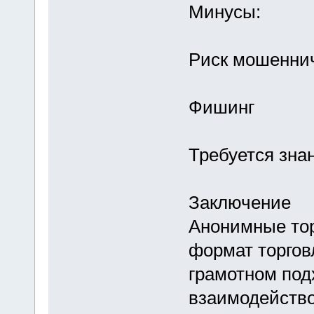
Минусы:
Риск мошенни
Фишинг
Требуется зна
Заключение
Анонимные то
формат торговл
грамотном под
взаимодейство