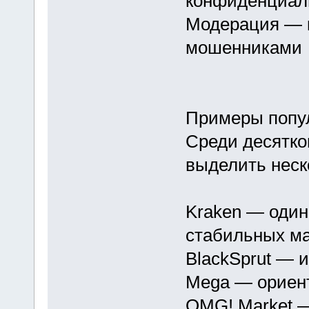
конфиденциал
Модерация — к
мошенниками
Примеры попу
Среди десятк
выделить неск
Kraken — один
стабильных ма
BlackSprut — 
Mega — ориент
OMG! Market 