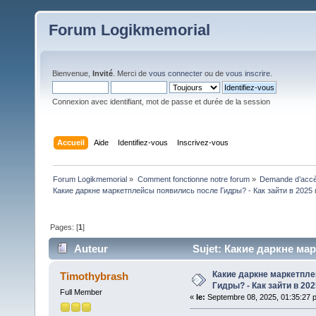
Forum Logikmemorial
Bienvenue,
Invité
. Merci de
vous connecter
ou de
vous inscrire
.
Connexion avec identifiant, mot de passe et durée de la session
Accueil
Aide
Identifiez-vous
Inscrivez-vous
Forum Logikmemorial
»
Comment fonctionne notre forum
»
Demande d’accès
Какие даркне маркетплейсы появились после Гидры? - Как зайти в 2025 
Pages: [
1
]
Auteur
Sujet: Какие даркне ма
(Lu 109 fois)
Какие даркне маркетпл
Timothybrash
Гидры? - Как зайти в 20
Full Member
«
le:
Septembre 08, 2025, 01:35:27 