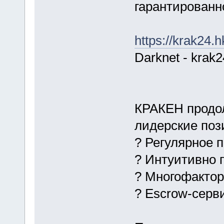
гарантированн
https://krak24.h
Darknet - krak
КРАКЕН продол
лидерские поз
? Регулярное 
? Интуитивно 
? Многофакто
? Escrow-серв