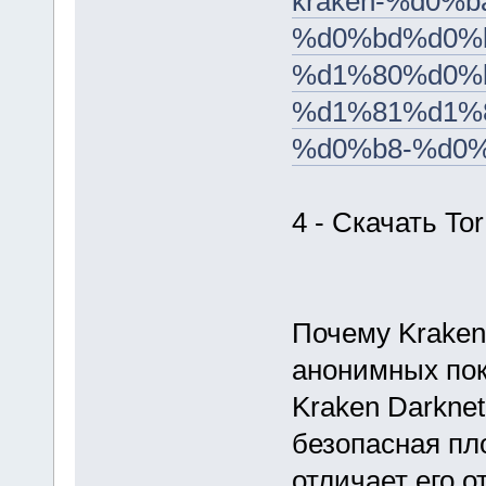
kraken-%d0%
%d0%bd%d0%
%d1%80%d0%
%d1%81%d1%
%d0%b8-%d0%
4 - Скачать Tor
Почему Kraken
анонимных пок
Kraken Darkne
безопасная пл
отличает его о