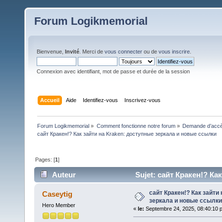
Forum Logikmemorial
Bienvenue,
Invité
. Merci de
vous connecter
ou de
vous inscrire
.
Connexion avec identifiant, mot de passe et durée de la session
Accueil
Aide
Identifiez-vous
Inscrivez-vous
Forum Logikmemorial
»
Comment fonctionne notre forum
»
Demande d’accès
сайт Кракен!? Как зайти на Kraken: доступные зеркала и новые ссылки
Pages: [
1
]
Auteur
Sujet: сайт Кракен!? Ка
179 fois)
сайт Кракен!? Как зайти
Caseytig
зеркала и новые ссылки
Hero Member
«
le:
Septembre 24, 2025, 08:40:10 