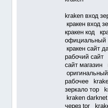
kraken вход зе
кракен вход з
кракен код кр
официальный с
кракен сайт д
рабочий сайт 
сайт магазин 
оригинальный 
рабочее krake
зеркало тор kr
kraken darknet
через tor krak