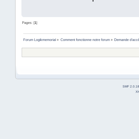
Pages: [
1
]
Forum Logikmemorial
»
Comment fonctionne notre forum
»
Demande d’accès
SMF 2.0.1
X