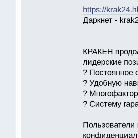
https://krak24.h
Даркнет - krak
КРАКЕН продол
лидерские поз
? Постоянное 
? Удобную на
? Многофакто
? Систему гар
Пользователи 
конфиденциаль