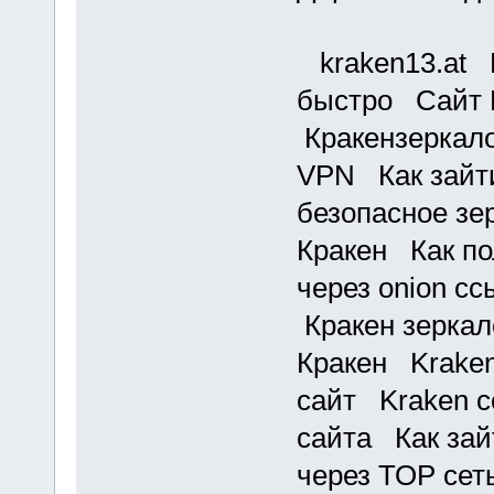
kraken13.at К
быстро Сайт 
Кракензеркало
VPN Как зайти
безопасное з
Кракен Как по
через onion с
Кракен зеркал
Кракен Kraken
сайт Kraken с
сайта Как зай
через ТОР се