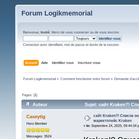
Forum Logikmemorial
Bienvenue,
Invité
. Merci de
vous connecter
ou de
vous inscrire
.
Connexion avec identifiant, mot de passe et durée de la session
Accueil
Aide
Identifiez-vous
Inscrivez-vous
Forum Logikmemorial
»
Comment fonctionne notre forum
»
Demande d’accès
Pages: [
1
]
Auteur
Sujet: сайт Kraken?! Сп
сайт Kraken?! Список зе
Caseytig
маркетплейс Kraken
Hero Member
«
le:
Septembre 24, 2025, 09:44:34 
Messages: 3524