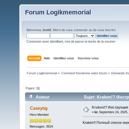
Forum Logikmemorial
Bienvenue,
Invité
. Merci de
vous connecter
ou de
vous inscrire
.
Connexion avec identifiant, mot de passe et durée de la session
Accueil
Aide
Identifiez-vous
Inscrivez-vous
Forum Logikmemorial
»
Comment fonctionne notre forum
»
Demande d’a
Pages: [
1
]
Auteur
Sujet: Kraken!? Инстр
Kraken!? Инструкция 
Caseytig
«
le:
Septembre 24, 2025, 
Hero Member
Kraken!! Полный список зер
Messages: 3524