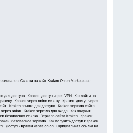
сионалов. Ссылки на сайт Kraken Onion Marketplace
о для доступа Кракен: доступ через VPN Как зайти на
ракену Кракен через onion ссылку Кракен: доступ через
сайт Kraken ссылка для доступа Kraken зеркало сайта
 через onion Kraken зеркало для входа Как получить
en безопасная ссылка Зеркало сайта Kraken Кракен:
акен: безопасное зеркало Как получить доступ к Кракен
PN Доступ к Кракен через onion Официальная ссылка на