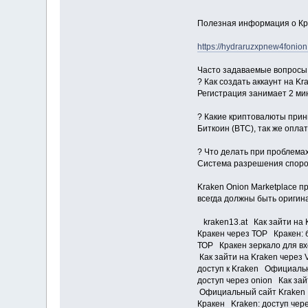
Полезная информация о Кр
https://hydraruzxpnew4fonion
Часто задаваемые вопросы
? Как создать аккаунт на Kr
Регистрация занимает 2 ми
? Какие криптовалюты при
Биткоин (BTC), так же опла
? Что делать при проблемах
Система разрешения споров
Kraken Onion Marketplace 
всегда должны быть оригин
kraken13.at Как зайти на 
Кракен через ТОР Кракен: 
ТОР Кракен зеркало для вх
Как зайти на Kraken через
доступ к Kraken Официальн
доступ через onion Как за
Официальный сайт Kraken 
Кракен Kraken: доступ чер