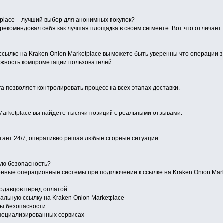
tplace – лучший выбор для анонимных покупок?
арекомендовал себя как лучшая площадка в своем сегменте. Вот что отличает 
ь
ссылке на Kraken Onion Marketplace вы можете быть уверенны что операци
ожность компрометации пользователей.
а позволяет контролировать процесс на всех этапах доставки.
 Marketplace вы найдете тысячи позиций с реальными отзывами.
ает 24/7, оперативно решая любые спорные ситуации.
ую безопасность?
нные операционные системы при подключении к ссылке на Kraken Onion Mark
одавцов перед оплатой
нальную ссылку на Kraken Onion Marketplace
ры безопасности
специализированных сервисах