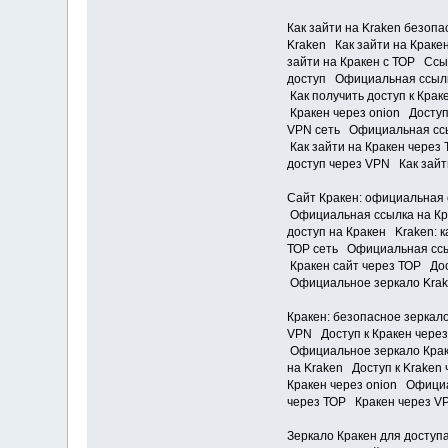
Как зайти на Kraken безоп
Kraken Как зайти на Краке
зайти на Кракен с ТОР Ссы
доступ Официальная ссылк
Как получить доступ к Кра
Кракен через onion Доступ
VPN сеть Официальная ссыл
Как зайти на Кракен чере
доступ через VPN Как зайт
Сайт Кракен: официальная 
Официальная ссылка на Кра
доступ на Кракен Kraken: 
ТОР сеть Официальная ссыл
Кракен сайт через ТОР Дос
Официальное зеркало Krak
Кракен: безопасное зеркал
VPN Доступ к Кракен через
Официальное зеркало Краке
на Kraken Доступ к Kraken
Кракен через onion Официа
через ТОР Кракен через V
Зеркало Кракен для доступ