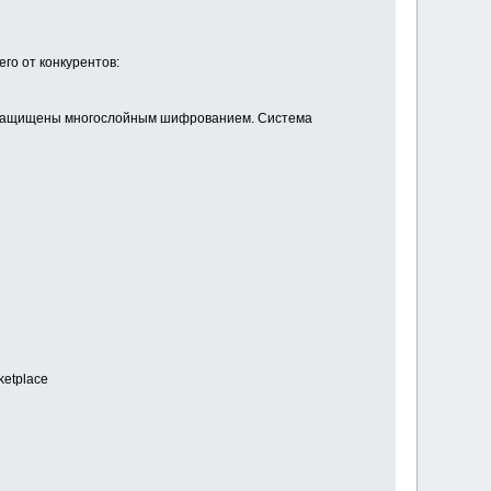
его от конкурентов:
и защищены многослойным шифрованием. Система
etplace