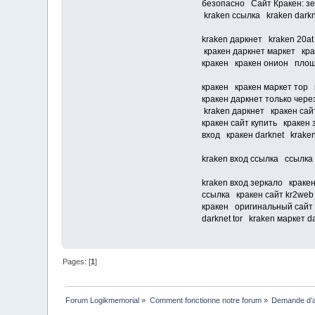
безопасно Сайт Кракен: з
kraken ссылка kraken darkn
kraken даркнет kraken 20a
кракен даркнет маркет кр
кракен кракен онион площа
кракен кракен маркет тор 
кракен даркнет только чер
kraken даркнет кракен сай
кракен сайт купить кракен
вход кракен darknet kraken
kraken вход ссылка ссылка 
kraken вход зеркало краке
ссылка кракен сайт kr2web
кракен оригинальный сайт к
darknet tor kraken маркет da
Pages: [
1
]
Forum Logikmemorial
»
Comment fonctionne notre forum
»
Demande d’a