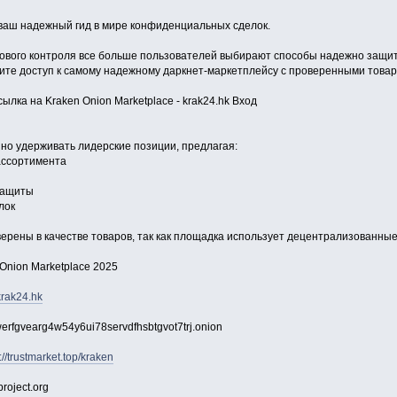
– ваш надежный гид в мире конфиденциальных сделок.
ового контроля все больше пользователей выбирают способы надежно защити
учите доступ к самому надежному даркнет-маркетплейсу с проверенными това
ылка на Kraken Onion Marketplace - krak24.hk Вход
о удерживать лидерские позиции, предлагая:
ассортимента
защиты
лок
верены в качестве товаров, так как площадка использует децентрализованны
 Onion Marketplace 2025
/krak24.hk
erfgvearg4w54y6ui78servdfhsbtgvot7trj.onion
://trustmarket.top/kraken
project.org