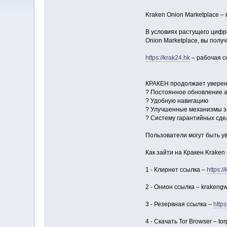
Kraken Onion Marketplace 
В условиях растущего цифр
Onion Marketplace, вы пол
https://krak24.hk
– рабочая сс
КРАКЕН продолжает уверенн
? Постоянное обновление 
? Удобную навигацию
? Улучшенные механизмы 
? Систему гарантийных сде
Пользователи могут быть у
Как зайти на Кракен Kraken
1 - Клирнет ссылка –
https:/
2 - Онион ссылка – krakengw
3 - Резервная ссылка –
https
4 - Скачать Tor Browser – tor