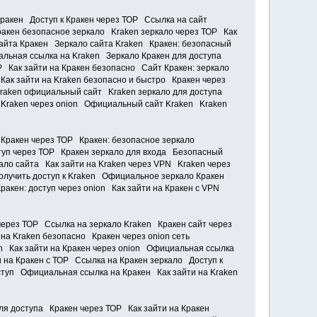
Кракен Доступ к Кракен через ТОР Ссылка на сайт
ракен безопасное зеркало Kraken зеркало через ТОР Как
сайта Кракен Зеркало сайта Kraken Кракен: безопасный
льная ссылка на Kraken Зеркало Кракен для доступа
Р Как зайти на Кракен безопасно Сайт Кракен: зеркало
ак зайти на Kraken безопасно и быстро Кракен через
Kraken официальный сайт Kraken зеркало для доступа
 Kraken через onion Официальный сайт Kraken Kraken
 Кракен через ТОР Кракен: безопасное зеркало
ступ через ТОР Кракен зеркало для входа Безопасный
ало сайта Как зайти на Kraken через VPN Kraken через
получить доступ к Kraken Официальное зеркало Кракен
акен: доступ через onion Как зайти на Кракен с VPN
через ТОР Ссылка на зеркало Kraken Кракен сайт через
на Kraken безопасно Кракен через onion сеть
n Как зайти на Кракен через onion Официальная ссылка
 на Кракен с ТОР Ссылка на Кракен зеркало Доступ к
ступ Официальная ссылка на Кракен Как зайти на Kraken
ля доступа Кракен через ТОР Как зайти на Кракен