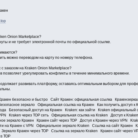
акен
.top
aken Onion Marketplace?
нуты и не требует электронной почты по официальной ссылке.
нимаются?
тить можно переводом на карту по номеру телефона.
 с заказом на Kraken Onion Marketplace?
 позволяет урегулировать конфликты в течение минимального времени.
продолжает развивать платформу, оставаясь оптимальным выбором для профес
альны.
Кракен безопасно и быстро Сайт Кракен: официальная ссылка Кракензеркал
безопасное зеркало Официальная ссылка на Кракен Как получить доступ к К
ода Безопасный доступ на Кракен Kraken: как зайти Kraken официальный 
 VPN Kraken через ТОР сеть Официальная ссылка на Kraken Доступ к Kraken
ое зеркало Кракен Кракен сайт через ТОР Доступ к Кракен через VPN Krak
йти на Кракен с VPN Официальное зеркало Kraken Ссылка на сайт Кракен Кр
Зеркало Кракен через ТОР Ссылка на зеркало Kraken Кракен сайт через V
ез ТОР