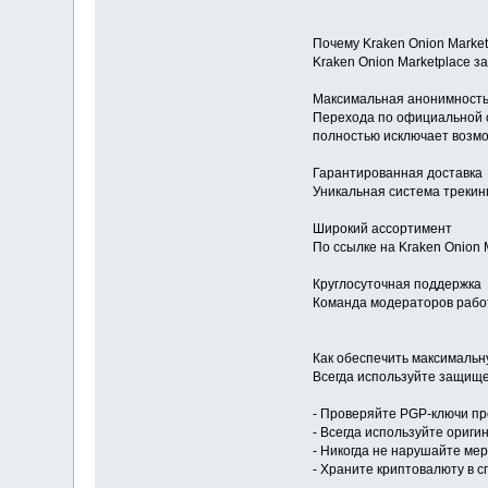
Почему Kraken Onion Marke
Kraken Onion Marketplace з
Максимальная анонимност
Перехода по официальной 
полностью исключает возм
Гарантированная доставка
Уникальная система трекинг
Широкий ассортимент
По ссылке на Kraken Onion
Круглосуточная поддержка
Команда модераторов работ
Как обеспечить максимальн
Всегда используйте защище
- Проверяйте PGP-ключи пр
- Всегда используйте ориги
- Никогда не нарушайте ме
- Храните криптовалюту в 