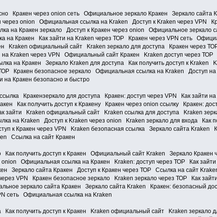
асно Кракен через onion сеть Официальное зеркало Кракен Зеркало сайта 
н через onion Официальная ссылка на Kraken Доступ к Kraken через VPN К
лка на Кракен зеркало Доступ к Кракен через onion Официальное зеркало 
а на Кракен Как зайти на Kraken через ТОР Кракен через VPN сеть Официа
кен Kraken официальный сайт Kraken зеркало для доступа Кракен через ТО
 на Kraken через VPN Официальный сайт Кракен Kraken доступ через ТОР К
ка на Кракен Зеркало Kraken для доступа Как получить доступ к Kraken 
з ТОР Кракен безопасное зеркало Официальная ссылка на Kraken Доступ на
и на Кракен безопасно и быстро
ссылка Кракензеркало для доступа Кракен: доступ через VPN Как зайти на
кен Как получить доступ к Кракену Кракен через onion ссылку Кракен: до
как зайти Kraken официальный сайт Kraken ссылка для доступа Kraken зерк
ка на Kraken Доступ к Kraken через onion Kraken зеркало для входа Как 
туп к Кракен через VPN Kraken безопасная ссылка Зеркало сайта Kraken Кр
en Ссылка на сайт Кракен
о Как получить доступ к Кракен Официальный сайт Kraken Зеркало Кракен 
 onion Официальная ссылка на Кракен Kraken: доступ через ТОР Как зайти 
н Зеркало сайта Кракен Доступ к Кракен через ТОР Ссылка на сайт Krake
 через VPN Кракен безопасное зеркало Kraken зеркало через ТОР Как зайти
льное зеркало сайта Кракен Зеркало сайта Kraken Кракен: безопасный до
PN сеть Официальная ссылка на Kraken
а Как получить доступ к Кракен Kraken официальный сайт Kraken зеркало д