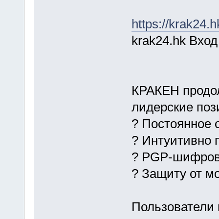
https://krak24.h
krak24.hk Вход
КРАКЕН продол
лидерские поз
? Постоянное 
? Интуитивно 
? PGP-шифро
? Защиту от м
Пользователи 