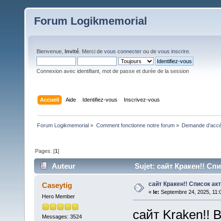
Forum Logikmemorial
Bienvenue,
Invité
. Merci de
vous connecter
ou de
vous inscrire
.
Connexion avec identifiant, mot de passe et durée de la session
Accueil
Aide
Identifiez-vous
Inscrivez-vous
Forum Logikmemorial
»
Comment fonctionne notre forum
»
Demande d’accès
Pages: [
1
]
Auteur
Sujet: сайт Кракен!! Сп
сайт Кракен!! Список а
Caseytig
«
le:
Septembre 24, 2025, 11:
Hero Member
сайт Kraken!! 
Messages: 3524