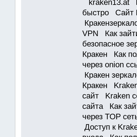
kraken13.at К
быстро Сайт 
Кракензеркало
VPN Как зайти
безопасное з
Кракен Как по
через onion с
Кракен зеркал
Кракен Kraken
сайт Kraken с
сайта Как зай
через ТОР се
Доступ к Krak