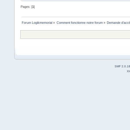
Pages: [
1
]
Forum Logikmemorial
»
Comment fonctionne notre forum
»
Demande d’accès
SMF 2.0.1
X