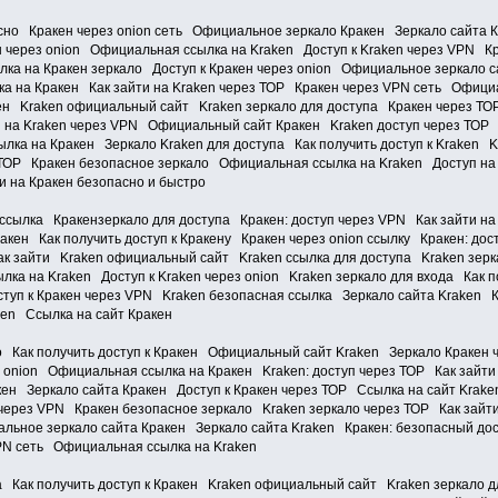
асно Кракен через onion сеть Официальное зеркало Кракен Зеркало сайта 
н через onion Официальная ссылка на Kraken Доступ к Kraken через VPN К
лка на Кракен зеркало Доступ к Кракен через onion Официальное зеркало 
а на Кракен Как зайти на Kraken через ТОР Кракен через VPN сеть Официа
кен Kraken официальный сайт Kraken зеркало для доступа Кракен через ТО
 на Kraken через VPN Официальный сайт Кракен Kraken доступ через ТОР К
ка на Кракен Зеркало Kraken для доступа Как получить доступ к Kraken 
з ТОР Кракен безопасное зеркало Официальная ссылка на Kraken Доступ на
и на Кракен безопасно и быстро
ссылка Кракензеркало для доступа Кракен: доступ через VPN Как зайти на
кен Как получить доступ к Кракену Кракен через onion ссылку Кракен: до
как зайти Kraken официальный сайт Kraken ссылка для доступа Kraken зерк
ка на Kraken Доступ к Kraken через onion Kraken зеркало для входа Как 
туп к Кракен через VPN Kraken безопасная ссылка Зеркало сайта Kraken Кр
en Ссылка на сайт Кракен
о Как получить доступ к Кракен Официальный сайт Kraken Зеркало Кракен 
 onion Официальная ссылка на Кракен Kraken: доступ через ТОР Как зайти 
н Зеркало сайта Кракен Доступ к Кракен через ТОР Ссылка на сайт Krake
 через VPN Кракен безопасное зеркало Kraken зеркало через ТОР Как зайти
льное зеркало сайта Кракен Зеркало сайта Kraken Кракен: безопасный до
PN сеть Официальная ссылка на Kraken
а Как получить доступ к Кракен Kraken официальный сайт Kraken зеркало д