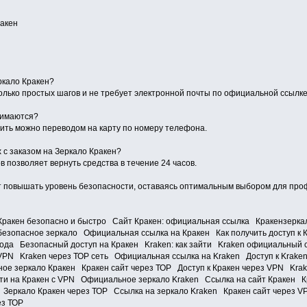
акен
еркало Кракен?
олько простых шагов и не требует электронной почты по официальной ссылке
нимаются?
тить можно переводом на карту по номеру телефона.
 с заказом на Зеркало Кракен?
 позволяет вернуть средства в течение 24 часов.
 повышать уровень безопасности, оставаясь оптимальным выбором для проф
Кракен безопасно и быстро Сайт Кракен: официальная ссылка Кракензеркал
безопасное зеркало Официальная ссылка на Кракен Как получить доступ к К
ода Безопасный доступ на Кракен Kraken: как зайти Kraken официальный 
 VPN Kraken через ТОР сеть Официальная ссылка на Kraken Доступ к Kraken
ое зеркало Кракен Кракен сайт через ТОР Доступ к Кракен через VPN Krak
йти на Кракен с VPN Официальное зеркало Kraken Ссылка на сайт Кракен Кр
Зеркало Кракен через ТОР Ссылка на зеркало Kraken Кракен сайт через V
ез ТОР