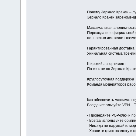
Почему Зеркало Кракен – л
Зеркало Кракен зарекомендо
Максимальная анонимност
Перехода по официальной 
полностью исключает возмо
Гарантированная доставка
Уникальная система трекин
Широкий ассортимент
По ссылке на Зеркало Крак
Круглосуточная поддержка
Команда модераторов работ
Как обеспечить максимальн
Всегда используйте VPN + 
- Проверяйте PGP-ключи пр
- Всегда используйте ориги
- Никогда не нарушайте ме
- Храните криптовалюту в 