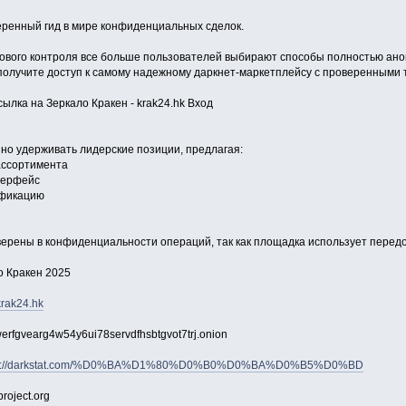
еренный гид в мире конфиденциальных сделок.
ового контроля все больше пользователей выбирают способы полностью анон
 получите доступ к самому надежному даркнет-маркетплейсу с проверенными 
ылка на Зеркало Кракен - krak24.hk Вход
о удерживать лидерские позиции, предлагая:
ассортимента
терфейс
ификацию
верены в конфиденциальности операций, так как площадка использует пере
о Кракен 2025
/krak24.hk
erfgvearg4w54y6ui78servdfhsbtgvot7trj.onion
ps://darkstat.com/%D0%BA%D1%80%D0%B0%D0%BA%D0%B5%D0%BD
project.org