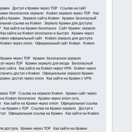
Кракен Доступ к Кракен через ТОР Ссылка на сайт
ракен безопасное зеркало Kraken зеркало через ТОР Как
сайта Кракен Зеркало сайта Kraken Кракен: безопасный
льная ссылка на Kraken Зеркало Кракен для доступа
Р Как зайти на Кракен безопасно Сайт Кракен: зеркало
ак зайти на Kraken безопасно и быстро Кракен через
Kraken официальный сайт Kraken зеркало для доступа
 Kraken через onion Официальный сайт Kraken Kraken
 Кракен через ТОР Кракен: безопасное зеркало
ступ через ТОР Кракен зеркало для входа Безопасный
ало сайта Как зайти на Kraken через VPN Kraken через
получить доступ к Kraken Официальное зеркало Кракен
акен: доступ через onion Как зайти на Кракен с VPN
через ТОР Ссылка на зеркало Kraken Кракен сайт через
на Kraken безопасно Кракен через onion сеть
n Как зайти на Кракен через onion Официальная ссылка
 на Кракен с ТОР Ссылка на Кракен зеркало Доступ к
ступ Официальная ссылка на Кракен Как зайти на Kraken
ля доступа Кракен через ТОР Как зайти на Кракен