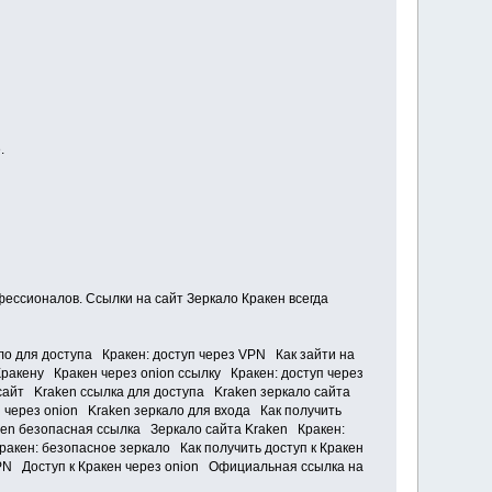
.
ессионалов. Ссылки на сайт Зеркало Кракен всегда
о для доступа Кракен: доступ через VPN Как зайти на
ракену Кракен через onion ссылку Кракен: доступ через
сайт Kraken ссылка для доступа Kraken зеркало сайта
 через onion Kraken зеркало для входа Как получить
en безопасная ссылка Зеркало сайта Kraken Кракен:
акен: безопасное зеркало Как получить доступ к Кракен
PN Доступ к Кракен через onion Официальная ссылка на