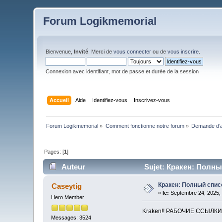
Forum Logikmemorial
Bienvenue,
Invité
. Merci de
vous connecter
ou de
vous inscrire
.
Connexion avec identifiant, mot de passe et durée de la session
Accueil
Aide
Identifiez-vous
Inscrivez-vous
Forum Logikmemorial
»
Comment fonctionne notre forum
»
Demande d’a
Pages: [
1
]
Auteur
Sujet: Кракен: Полны
Кракен: Полный спис
Caseytig
«
le:
Septembre 24, 2025, 
Hero Member
Kraken!! РАБОЧИЕ ССЫЛК
Messages: 3524