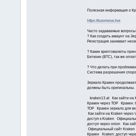
Полезная информация о Кр
https://tusomesa.live
Часто задаваемые вопросы
? Как создать аккаунт на З
Регистрация занимает неск
? Какие криптовалюты при
Биткоин (BTC), так же опла
? Что делать при проблемах
Система разрешения споров
Зеркало Кракен продолжает
должны быть оригинальны.
kraken13.at Как зайти на 
Кракен через ТОР Кракен: 
ТОР Кракен зеркало для вх
Как зайти на Kraken через
доступ к Kraken Официальн
доступ через onion Как за
Официальный сайт Kraken 
Кракен Kraken: доступ чер