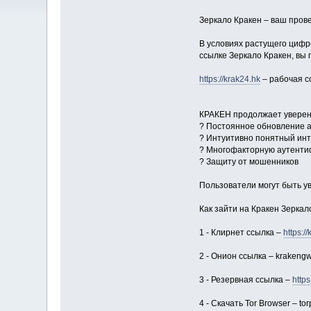
Зеркало Кракен – ваш пров
В условиях растущего цифр
ссылке Зеркало Кракен, вы
https://krak24.hk
– рабочая сс
КРАКЕН продолжает уверенн
? Постоянное обновление 
? Интуитивно понятный ин
? Многофакторную аутент
? Защиту от мошенников
Пользователи могут быть у
Как зайти на Кракен Зеркал
1 - Клирнет ссылка –
https:/
2 - Онион ссылка – krakengw
3 - Резервная ссылка –
htt
4 - Скачать Tor Browser – tor