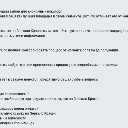
учший выбор для анонимных покупок?
вал себя как лучшая площадка в своем сегменте. Вот что отличает его от кон
ь
ссылке на Зеркало Кракен вы можете быть уверенны что операции защищен
жность утечки информации.
га позволяет контролировать процесс от момента оплаты до получения.
ен вы найдете сотни проверенных продавцов с подробными описаниями.
ает в режиме нон-стоп, оперативно решая любые вопросы.
ую безопасность?
Tor комбинацию при подключении к ссылке на Зеркало Кракен
одавцов перед оплатой
нальную ссылку на Зеркало Кракен
ры безопасности
холодных хранилищах