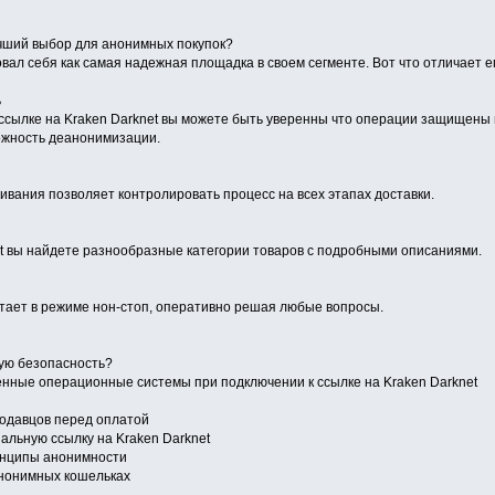
учший выбор для анонимных покупок?
вал себя как самая надежная площадка в своем сегменте. Вот что отличает ег
ь
ссылке на Kraken Darknet вы можете быть уверенны что операции защищен
ожность деанонимизации.
ивания позволяет контролировать процесс на всех этапах доставки.
et вы найдете разнообразные категории товаров с подробными описаниями.
ает в режиме нон-стоп, оперативно решая любые вопросы.
ую безопасность?
нные операционные системы при подключении к ссылке на Kraken Darknet
одавцов перед оплатой
нальную ссылку на Kraken Darknet
инципы анонимности
анонимных кошельках