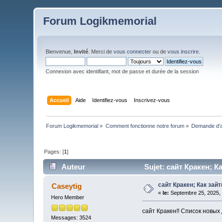
Forum Logikmemorial
Bienvenue,
Invité
. Merci de
vous connecter
ou de
vous inscrire
.
Connexion avec identifiant, mot de passe et durée de la session
Accueil
Aide
Identifiez-vous
Inscrivez-vous
Forum Logikmemorial
»
Comment fonctionne notre forum
»
Demande d’a
Pages: [
1
]
Auteur
Sujet: сайт Кракен; К
сайт Кракен; Как зай
Caseytig
«
le:
Septembre 25, 2025, 
Hero Member
сайт Кракен!! Список новых
Messages: 3524