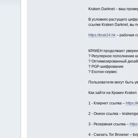
Kraken Darknet – ваш пров
В условиях растущего цифр
ссылке Kraken Darknet, вы
https://krak24.hk
– рабочая сс
КРАКЕН продолжает уверенн
? Регулярное пополнение к
? Оптимизированный диза
? PGP-шифрование
? Escrow-сервис
Пользователи могут быть у
Как зайти на Кракен Kraken
1 - Клирнет ссылка –
https:/
2 - Онион ссылка – krakengw
3 - Резервная ссылка –
https
4 - Скачать Tor Browser – tor