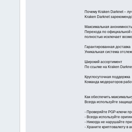
Почему Kraken Darknet – л
Kraken Darknet зарекомендо
Максимальная анонимност
Перехода по официальной 
полностью исключает возм
Гарантированная доставка
Уникальная система отслеж
Широкий ассортимент
По ссылке на Kraken Darkn
Круглосуточная поддержка
Команда модераторов работ
Как обеспечить максимальн
Всегда используйте защище
- Проверяйте PGP-ключи пр
- Всегда используйте ориги
- Никогда не нарушайте пр
- Храните криптовалюту в 