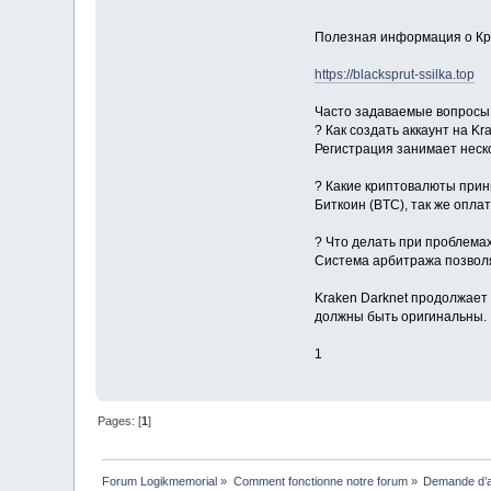
Полезная информация о Кр
https://blacksprut-ssilka.top
Часто задаваемые вопросы
? Как создать аккаунт на Kr
Регистрация занимает неск
? Какие криптовалюты при
Биткоин (BTC), так же опла
? Что делать при проблемах
Система арбитража позволяе
Kraken Darknet продолжает
должны быть оригинальны.
1
Pages: [
1
]
Forum Logikmemorial
»
Comment fonctionne notre forum
»
Demande d’a