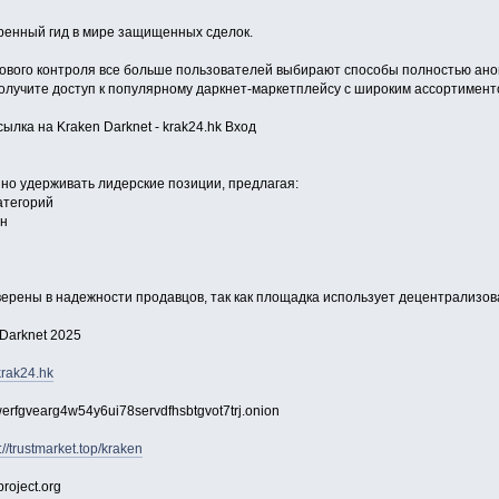
еренный гид в мире защищенных сделок.
ового контроля все больше пользователей выбирают способы полностью ано
 получите доступ к популярному даркнет-маркетплейсу с широким ассортимен
ылка на Kraken Darknet - krak24.hk Вход
о удерживать лидерские позиции, предлагая:
атегорий
йн
верены в надежности продавцов, так как площадка использует децентрализо
 Darknet 2025
/krak24.hk
erfgvearg4w54y6ui78servdfhsbtgvot7trj.onion
://trustmarket.top/kraken
project.org