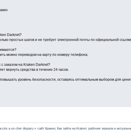
акен
aken Darknet?
олько простых шагов и не требует электронной почты по официальной ссылке
нимаются?
тить можно переводом на карту по номеру телефона.
 с заказом на Kraken Darknet?
т вернуть средства в течение 24 часов.
 повышать уровень безопасности, оставаясь оптимальным выбором для цените
ccès a un cher disparu
»
сайт Кракен; Как зайти на Kraken: рабочие зеркала и актуаль