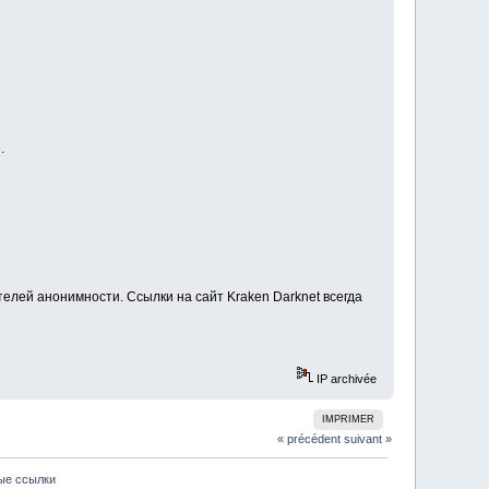
.
лей анонимности. Ссылки на сайт Kraken Darknet всегда
IP archivée
IMPRIMER
« précédent
suivant »
ные ссылки