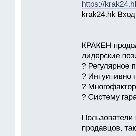
https://krak24.h
krak24.hk Вход
КРАКЕН продол
лидерские поз
? Регулярное 
? Интуитивно 
? Многофакто
? Систему гар
Пользователи 
продавцов, та