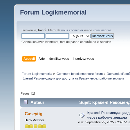
Forum Logikmemorial
Bienvenue,
Invité
. Merci de
vous connecter
ou de
vous inscrire
.
Connexion avec identifiant, mot de passe et durée de la session
Accueil
Aide
Identifiez-vous
Inscrivez-vous
Forum Logikmemorial
»
Comment fonctionne notre forum
»
Demande d’accès
Кракен! Рекомендации для доступа на Кракен через рабочие зеркала
Pages: [
1
]
Auteur
Sujet: Кракен! Рекомен
fois)
Кракен! Рекомендации д
Caseytig
через рабочие зеркала
Hero Member
«
le:
Septembre 25, 2025, 02:46:51 