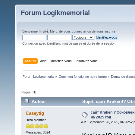
Forum Logikmemorial
Bienvenue,
Invité
. Merci de
vous connecter
ou de
vous inscrire
.
Connexion avec identifiant, mot de passe et durée de la session
Accueil
Aide
Identifiez-vous
Inscrivez-vous
Forum Logikmemorial
»
Comment fonctionne notre forum
»
Demande d’accès
Pages: [
1
]
Auteur
Sujet: сайт Kraken!? Об
сайт Kraken!? Обновлён
Caseytig
на 2025 год
Hero Member
«
le:
Septembre 26, 2025, 04:26:52 
Messages: 3524