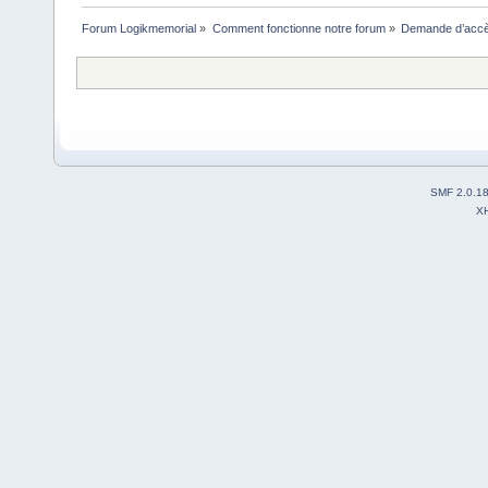
Forum Logikmemorial
»
Comment fonctionne notre forum
»
Demande d’accès
SMF 2.0.1
X