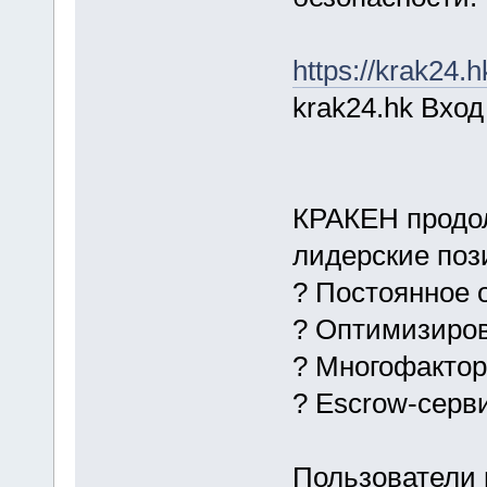
https://krak24.h
krak24.hk Вход
КРАКЕН продол
лидерские поз
? Постоянное 
? Оптимизиро
? Многофакто
? Escrow-серв
Пользователи 