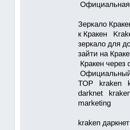
Официальная 
Зеркало Краке
к Кракен Kra
зеркало для д
зайти на Крак
Кракен через 
Официальный 
ТОР kraken k
darknet krake
marketing
kraken даркне