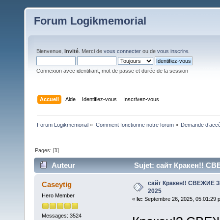
Forum Logikmemorial
Bienvenue,
Invité
. Merci de
vous connecter
ou de
vous inscrire
.
Connexion avec identifiant, mot de passe et durée de la session
Accueil
Aide
Identifiez-vous
Inscrivez-vous
Forum Logikmemorial
»
Comment fonctionne notre forum
»
Demande d’accès
Pages: [
1
]
Auteur
Sujet: сайт Кракен!! С
сайт Кракен!! СВЕЖИЕ
Caseytig
2025
Hero Member
«
le:
Septembre 26, 2025, 05:01:29 
Messages: 3524