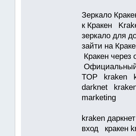
Зеркало Краке
к Кракен Kra
зеркало для д
зайти на Крак
Кракен через 
Официальный 
ТОР kraken k
darknet krake
marketing
kraken даркне
вход кракен k