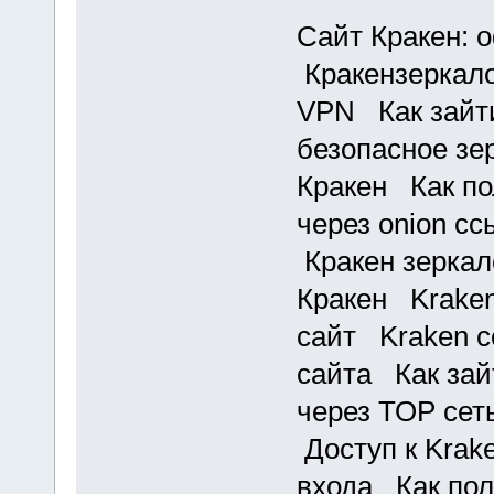
Сайт Кракен:
Кракензеркало
VPN Как зайти
безопасное з
Кракен Как по
через onion с
Кракен зеркал
Кракен Kraken
сайт Kraken с
сайта Как зай
через ТОР се
Доступ к Krak
входа Как пол