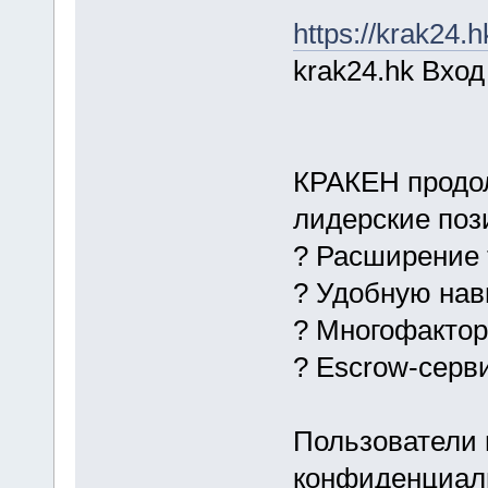
https://krak24.h
krak24.hk Вход
КРАКЕН продол
лидерские поз
? Расширение 
? Удобную на
? Многофакто
? Escrow-серв
Пользователи 
конфиденциаль