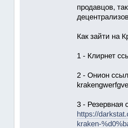
продавцов, та
децентрализов
Как зайти на К
1 - Клирнет сс
2 - Онион ссыл
krakengwerfgve
3 - Резервная 
https://dark
kraken-%d0%