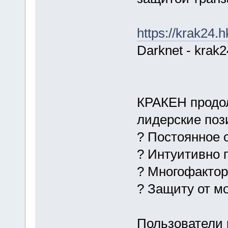
https://krak24.h
Darknet - krak
КРАКЕН продол
лидерские поз
? Постоянное 
? Интуитивно 
? Многофакто
? Защиту от м
Пользователи 