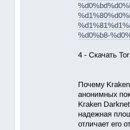
%d0%bd%d0%
%d1%80%d0%
%d1%81%d1%
%d0%b8-%d0%
4 - Скачать Tor
Почему Kraken
анонимных пок
Kraken Darkne
надежная площ
отличает его о