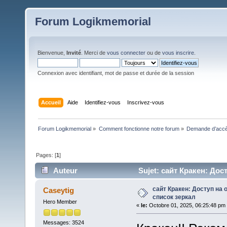
Forum Logikmemorial
Bienvenue,
Invité
. Merci de
vous connecter
ou de
vous inscrire
.
Connexion avec identifiant, mot de passe et durée de la session
Accueil
Aide
Identifiez-vous
Inscrivez-vous
Forum Logikmemorial
»
Comment fonctionne notre forum
»
Demande d’accès
Pages: [
1
]
Auteur
Sujet: сайт Кракен: Дос
сайт Кракен: Доступ на 
Caseytig
список зеркал
Hero Member
«
le:
Octobre 01, 2025, 06:25:48 pm
Messages: 3524