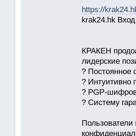
https://krak24.h
krak24.hk Вход
КРАКЕН продол
лидерские поз
? Постоянное 
? Интуитивно 
? PGP-шифро
? Систему гар
Пользователи 
конфиденциаль