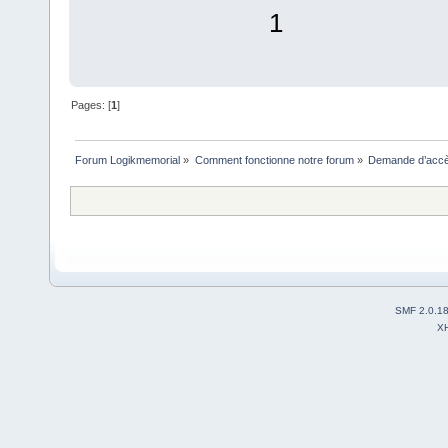
1
Pages: [
1
]
Forum Logikmemorial
»
Comment fonctionne notre forum
»
Demande d’accès
SMF 2.0.1
X