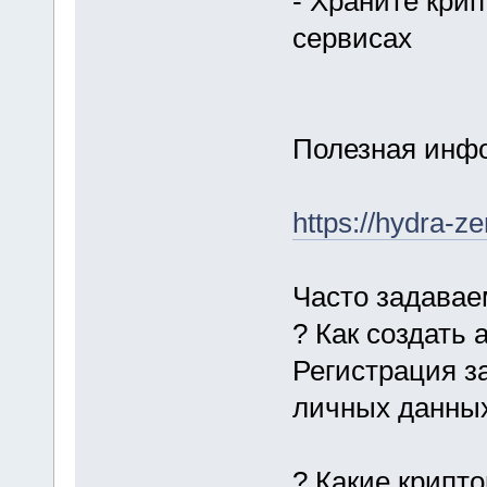
- Храните кри
сервисах
Полезная инфо
https://hydra-z
Часто задава
? Как создать 
Регистрация з
личных данных
? Какие крипт