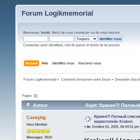
Forum Logikmemorial
Bienvenue,
Invité
. Merci de
vous connecter
ou de
vous inscrire
.
Connexion avec identifiant, mot de passe et durée de la session
Accueil
Aide
Identifiez-vous
Inscrivez-vous
Forum Logikmemorial
»
Comment fonctionne notre forum
»
Demande d’accès
Pages: [
1
]
Auteur
Sujet: Кракен?! Полный 
Кракен?! Полный список
Caseytig
маркетплейс Kraken
Hero Member
«
le:
Octobre 01, 2025, 06:44:51 pm
Messages: 3524