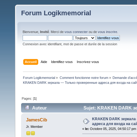
Forum Logikmemorial
Bienvenue,
Invité
. Merci de
vous connecter
ou de
vous inscrire
.
Connexion avec identifiant, mot de passe et durée de la session
Accueil
Aide
Identifiez-vous
Inscrivez-vous
Forum Logikmemorial
»
Comment fonctionne notre forum
»
Demande d’accès
KRAKEN DARK зеркала — Только проверенные адреса для входа на сайт
Pages: [
1
]
Auteur
Sujet: KRAKEN DARK зе
Казахстан (Lu 112 fois)
KRAKEN DARK зеркала 
JamesCib
адреса для входа на сай
Jr. Member
«
le:
Octobre 05, 2025, 04:50:17 pm