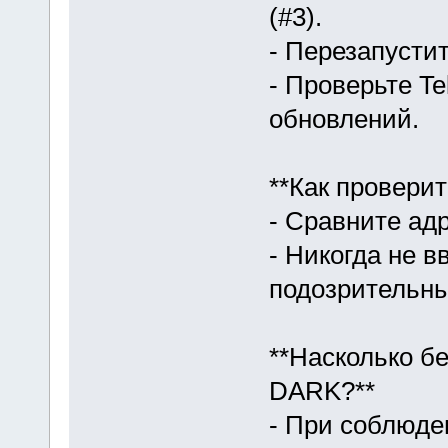
(#3).
- Перезапусти
- Проверьте T
обновлений.
**Как проверит
- Сравните ад
- Никогда не в
подозрительны
**Насколько б
DARK?**
- При соблюде