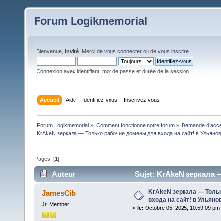
Forum Logikmemorial
Bienvenue,
Invité
. Merci de
vous connecter
ou de
vous inscrire
.
Connexion avec identifiant, mot de passe et durée de la session
Accueil
Aide
Identifiez-vous
Inscrivez-vous
Forum Logikmemorial
»
Comment fonctionne notre forum
»
Demande d’accès
KrAkeN зеркала — Только рабочие домены для входа на сайт! в Ульяно
Pages: [
1
]
Auteur
Sujet: KrAkeN зеркала 
(Lu 112 fois)
KrAkeN зеркала — Толь
JamesCib
входа на сайт! в Ульяно
Jr. Member
«
le:
Octobre 05, 2025, 10:59:09 pm