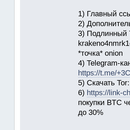
1) Главный сс
2) Дополнител
3) Подлинный 
krakeno4nmrk1
*точка* onion
4) Telegram-ка
https://t.me/
5) Скачать Tor
6)
https://link
покупки BTC ч
до 30%