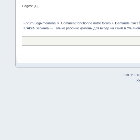
Pages: [
1
]
Forum Logikmemorial
»
Comment fonctionne notre forum
»
Demande d’accès
KrAkeN зеркала — Только рабочие домены для входа на сайт! в Ульяно
SMF 2.0.1
X