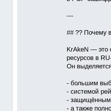
---
## ?? Почему 
KrAkeN — это 
ресурсов в RU
Он выделяется
- большим выб
- системой ре
- защищённым
- а также пол