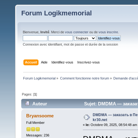
Forum Logikmemorial
Bienvenue,
Invité
. Merci de
vous connecter
ou de
vous inscrire
.
Connexion avec identifiant, mot de passe et durée de la session
Accueil
Aide
Identifiez-vous
Inscrivez-vous
Forum Logikmemorial
»
Comment fonctionne notre forum
»
Demande d’accès
Pages: [
1
]
Auteur
Sujet: DMDMA — заказать
DMDMA — заказать в Пе
Bryansoome
kr30.net
Full Member
«
le:
Octobre 09, 2025, 08:54:48 am
Messages: 236