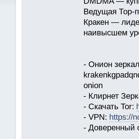
DMDMA — купи
Ведущая Тор-п
Кракен — лиде
наивысшем ур
- Онион зеркал
krakenkgpadqn
onion
- Клирнет Зерк
- Скачать Tor:
- VPN:
https://
- Доверенный 