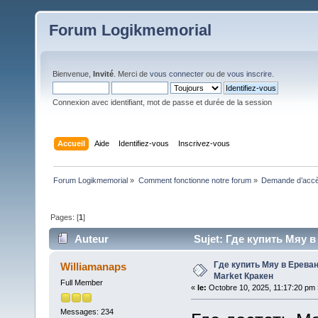
Forum Logikmemorial
Bienvenue,
Invité
. Merci de
vous connecter
ou de
vous inscrire
.
Connexion avec identifiant, mot de passe et durée de la session
Accueil
Aide
Identifiez-vous
Inscrivez-vous
Forum Logikmemorial
»
Comment fonctionne notre forum
»
Demande d’accès
Pages: [
1
]
Auteur
Sujet: Где купить Мяу в
Где купить Мяу в Ерева
Williamanaps
Market Кракен
Full Member
«
le:
Octobre 10, 2025, 11:17:20 pm 
Messages: 234