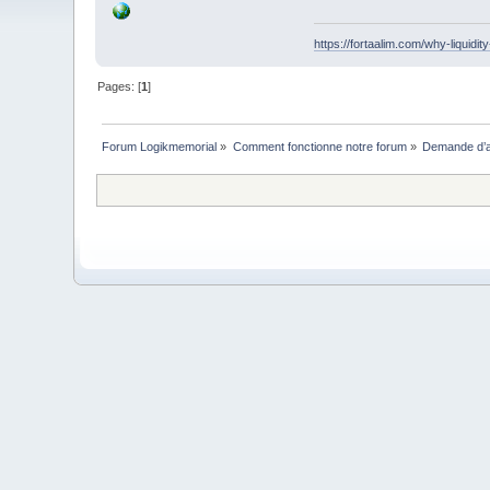
https://fortaalim.com/why-liquidi
Pages: [
1
]
Forum Logikmemorial
»
Comment fonctionne notre forum
»
Demande d’a