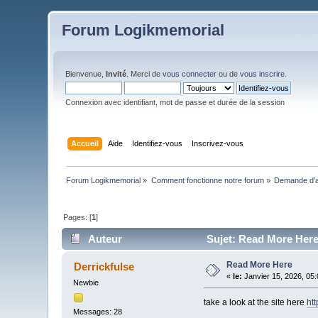
Forum Logikmemorial
Bienvenue,
Invité
. Merci de
vous connecter
ou de
vous inscrire
.
Connexion avec identifiant, mot de passe et durée de la session
Accueil
Aide
Identifiez-vous
Inscrivez-vous
Forum Logikmemorial
»
Comment fonctionne notre forum
»
Demande d’a
Pages: [
1
]
Auteur
Sujet: Read More Here 
Read More Here
Derrickfulse
«
le:
Janvier 15, 2026, 05
Newbie
take a look at the site here
ht
Messages: 28