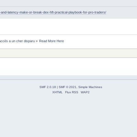
ty-and-latency-make-or-break-dex-hft-practical-playbook-for-pro-traders/
ccès a un cher disparu
»
Read More Here
SMF 2.0.18
|
SMF © 2021
,
Simple Machines
XHTML
Flux RSS
WAP2