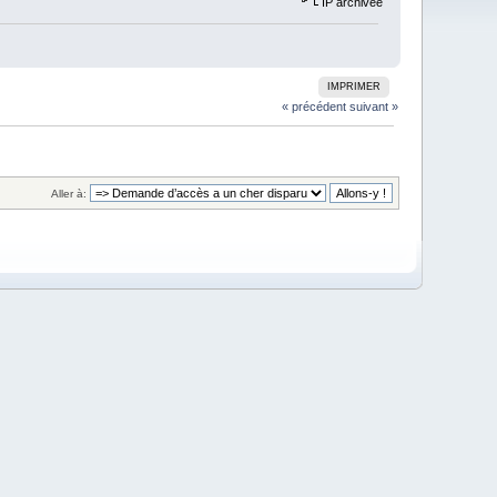
IP archivée
IMPRIMER
« précédent
suivant »
Aller à: