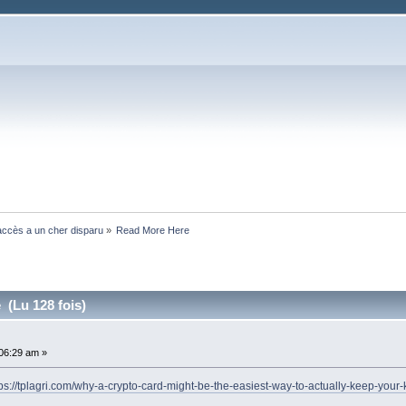
ccès a un cher disparu
»
Read More Here
(Lu 128 fois)
:06:29 am »
tps://tplagri.com/why-a-crypto-card-might-be-the-easiest-way-to-actually-keep-your-