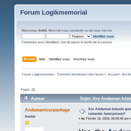
Forum Logikmemorial
Bienvenue,
Invité
. Merci de
vous connecter
ou de
vous inscrire
.
Connexion avec identifiant, mot de passe et durée de la session
Accueil
Aide
Identifiez-vous
Inscrivez-vous
Forum Logikmemorial
»
Comment fonctionne notre forum
»
Accueil
»
Are A
Pages: [
1
]
Auteur
Sujet: Are Andaman Islan
Are Andaman Islands good
Andamantourpackage
romantic honeymoon?
Newbie
«
le:
Février 16, 2026, 06:05:46 am 