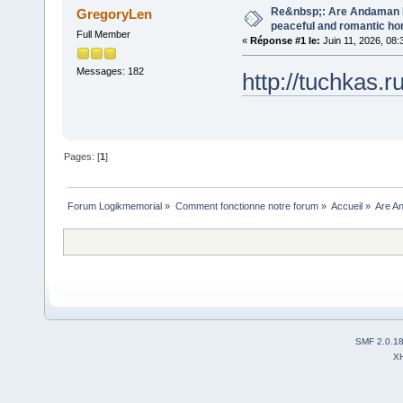
Re&nbsp;: Are Andaman I
GregoryLen
peaceful and romantic h
Full Member
«
Réponse #1 le:
Juin 11, 2026, 08:
Messages: 182
http://tuchkas.
Pages: [
1
]
Forum Logikmemorial
»
Comment fonctionne notre forum
»
Accueil
»
Are A
SMF 2.0.1
X