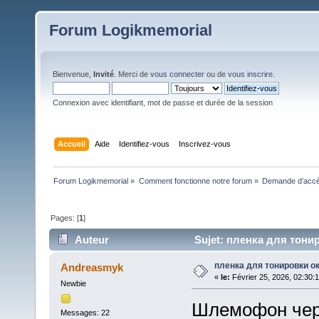
Forum Logikmemorial
Bienvenue,
Invité
. Merci de
vous connecter
ou de
vous inscrire
.
Connexion avec identifiant, mot de passe et durée de la session
Accueil
Aide
Identifiez-vous
Inscrivez-vous
Forum Logikmemorial
»
Comment fonctionne notre forum
»
Demande d’accès
Pages: [
1
]
Auteur
Sujet: пленка для тонир
пленка для тонировки ок
Andreasmyk
«
le:
Février 25, 2026, 02:30:
Newbie
Шлемофон че
Messages: 22