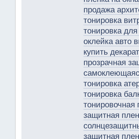
продажа архит
тонировка вит
тонировка для
оклейка авто 
купить декара
прозрачная за
самоклеющаяся
тонировка ате
тонировка бал
тонировочная 
защитная плен
солнцезащитн
защитная плен