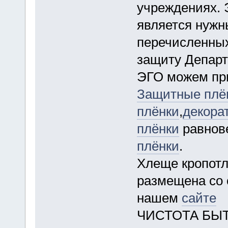
учреждениях. 
является нужн
перечисленных
защиту Депар
ЭГО можем пр
Защитные плё
плёнки
,
декора
плёнки
равнов
плёнки
.
Хлеще кропот
размещена со 
нашем
сайте
ЧИСТОТА БЫ