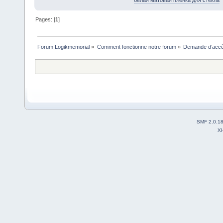
Pages: [
1
]
Forum Logikmemorial
»
Comment fonctionne notre forum
»
Demande d’accès
SMF 2.0.1
X