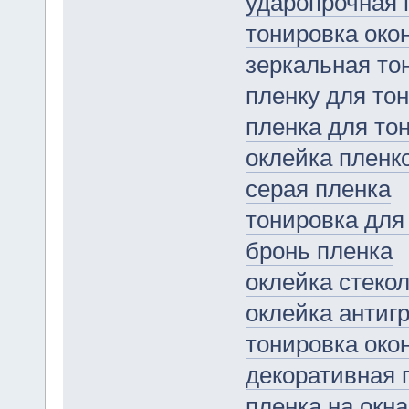
ударопрочная 
тонировка око
зеркальная то
пленку для то
пленка для то
оклейка пленк
серая пленка
тонировка для
бронь пленка
оклейка стеко
оклейка антиг
тонировка око
декоративная 
пленка на окна