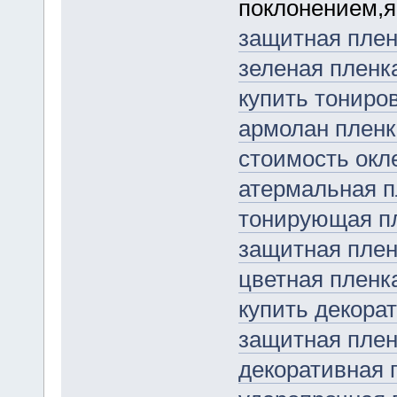
поклонением,я
защитная плен
зеленая пленк
купить тониро
армолан пленк
стоимость окл
атермальная п
тонирующая пл
защитная плен
цветная пленк
купить декора
защитная плен
декоративная 