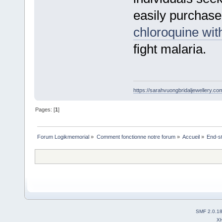
easily purchase 
chloroquine wit
fight malaria.
https://sarahvuongbridaljewellery.co
Pages: [
1
]
Forum Logikmemorial
»
Comment fonctionne notre forum
»
Accueil
»
End-st
SMF 2.0.1
X