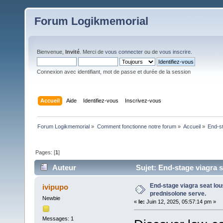
Forum Logikmemorial
Bienvenue,
Invité
. Merci de
vous connecter
ou de
vous inscrire
.
Connexion avec identifiant, mot de passe et durée de la session
Accueil
Aide
Identifiez-vous
Inscrivez-vous
Forum Logikmemorial
»
Comment fonctionne notre forum
»
Accueil
»
End-st
Pages: [
1
]
Auteur
Sujet: End-stage viagra s
End-stage viagra seat lo
ivipupo
prednisolone serve.
Newbie
«
le:
Juin 12, 2025, 05:57:14 pm »
Messages: 1