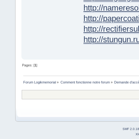
http://nameresol
http://papercoat
http://rectifiers
http://stungun.r
Pages: [
1
]
Forum Logikmemorial
»
Comment fonctionne notre forum
»
Demande d’accès
SMF 2.0.1
X