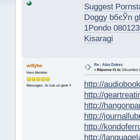
Suggest Pornst
Doggy bбєЎn g
1Pondo 080123_
Kisaragi
Re : Alan Dukes
willyho
«
Réponse #1 le:
Décembre 08
Hero Member
http://audioboo
Messages: Je suis un geek !!
http://geartreati
http://hangonpar
http://journallub
http://kondofer
http://languagel