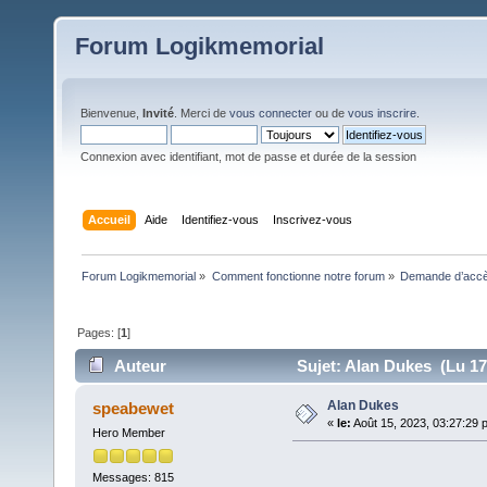
Forum Logikmemorial
Bienvenue,
Invité
. Merci de
vous connecter
ou de
vous inscrire
.
Connexion avec identifiant, mot de passe et durée de la session
Accueil
Aide
Identifiez-vous
Inscrivez-vous
Forum Logikmemorial
»
Comment fonctionne notre forum
»
Demande d’accès
Pages: [
1
]
Auteur
Sujet: Alan Dukes (Lu 17
Alan Dukes
speabewet
«
le:
Août 15, 2023, 03:27:29 
Hero Member
Messages: 815