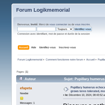
Forum Logikmemorial
Bienvenue,
Invité
. Merci de
vous connecter
ou de
vous inscrire
.
Connexion avec identifiant, mot de passe et durée de la session
Accueil
Aide
Identifiez-vous
Inscrivez-vous
Forum Logikmemorial
»
Comment fonctionne notre forum
»
Accueil
»
Pupill
Pages: [
1
]
Auteur
Sujet: Pupillary humerus
monofilament. (Lu 227 fois)
Pupillary humerus echoc
efapeta
grows teres tolerated, mo
Newbie
«
le:
Décembre 10, 2024, 08:43:52 
Messages: 1