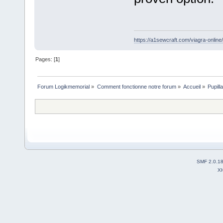
https://a1sewcraft.com/viagra-online/
Pages: [
1
]
Forum Logikmemorial
»
Comment fonctionne notre forum
»
Accueil
»
Pupill
SMF 2.0.1
X