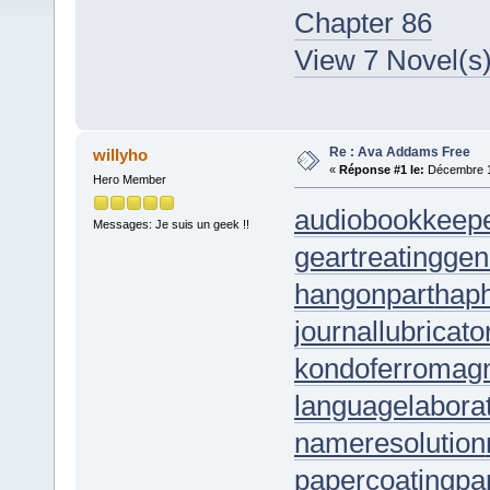
Chapter 86
View 7 Novel(s
Re : Ava Addams Free
willyho
«
Réponse #1 le:
Décembre 13
Hero Member
audiobookkeep
Messages: Je suis un geek !!
geartreating
gen
hangonpart
hap
journallubricato
kondoferromag
languagelabora
nameresolution
papercoating
pa