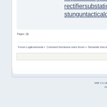
rectifiersubstat
stungun
tactica
Pages: [
1
]
Forum Logikmemorial
»
Comment fonctionne notre forum
»
Demande d’accès
SMF 2.0.1
X