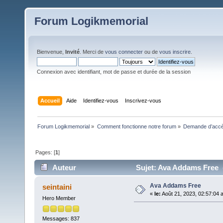
Forum Logikmemorial
Bienvenue,
Invité
. Merci de
vous connecter
ou de
vous inscrire
.
Connexion avec identifiant, mot de passe et durée de la session
Accueil
Aide
Identifiez-vous
Inscrivez-vous
Forum Logikmemorial
»
Comment fonctionne notre forum
»
Demande d’accès
Pages: [
1
]
Auteur
Sujet: Ava Addams Free (
Ava Addams Free
seintaini
«
le:
Août 21, 2023, 02:57:04 
Hero Member
Messages: 837