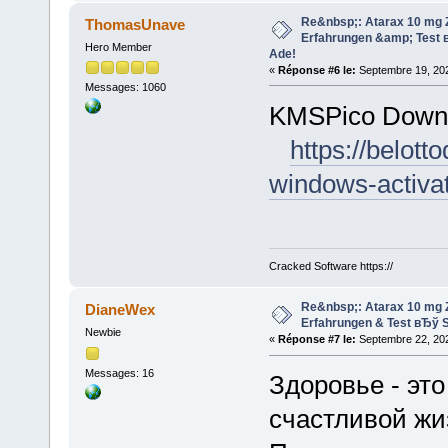
Re&nbsp;: Atarax 10 mg Z
ThomasUnave
Erfahrungen &amp; Test в
Hero Member
Ade!
«
Réponse #6 le:
Septembre 19, 202
Messages: 1060
KMSPico Down
https://belot
windows-activat
Cracked Software https://
Re&nbsp;: Atarax 10 mg Z
DianeWex
Erfahrungen & Test вЂў S
Newbie
«
Réponse #7 le:
Septembre 22, 202
Messages: 16
Здоровье - эт
счастливой жи