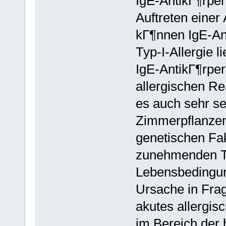
IgE-AntikГ¶rper
Auftreten einer 
kГ¶nnen IgE-An
Typ-I-Allergie l
IgE-AntikГ¶rper
allergischen Re
es auch sehr se
Zimmerpflanzen
genetischen Fa
zunehmenden T
Lebensbedingu
Ursache in Frag
akutes allergis
im Bereich der