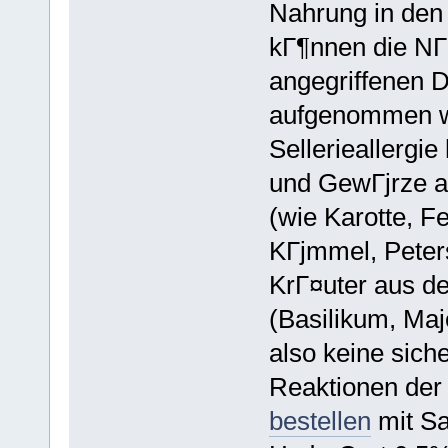
Nahrung in den
kГ¶nnen die NГ
angegriffenen D
aufgenommen we
Sellerieallergi
und GewГјrze au
(wie Karotte, Fe
KГјmmel, Petersi
KrГ¤uter aus de
(Basilikum, Maj
also keine sich
Reaktionen der
bestellen
mit Sa