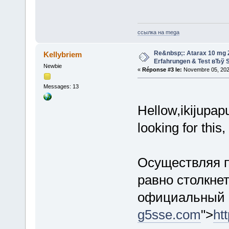
ссылка на mega
Re&nbsp;: Atarax 10 mg Z
Kellybriem
Erfahrungen & Test вЂў S
Newbie
«
Réponse #3 le:
Novembre 05, 202
Messages: 13
Hellow,ikijupap
looking for this
Осуществляя п
равно столкне
официальный с
g5sse.com
">
ht