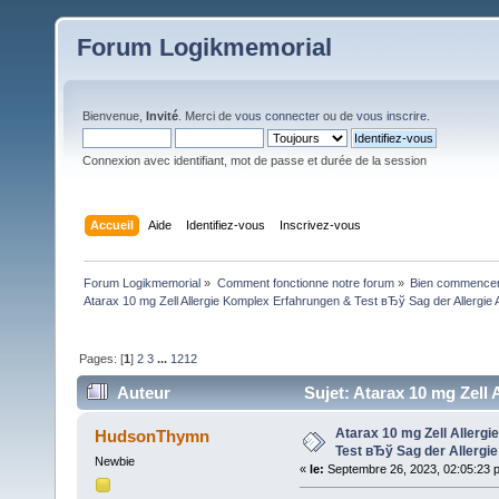
Forum Logikmemorial
Bienvenue,
Invité
. Merci de
vous connecter
ou de
vous inscrire
.
Connexion avec identifiant, mot de passe et durée de la session
Accueil
Aide
Identifiez-vous
Inscrivez-vous
Forum Logikmemorial
»
Comment fonctionne notre forum
»
Bien commencer à
Atarax 10 mg Zell Allergie Komplex Erfahrungen & Test вЂў Sag der Allergie 
Pages: [
1
]
2
3
...
1212
Auteur
Sujet: Atarax 10 mg Zell
(Lu 712829 fois)
Atarax 10 mg Zell Allerg
HudsonThymn
Test вЂў Sag der Allergie
Newbie
«
le:
Septembre 26, 2023, 02:05:23 