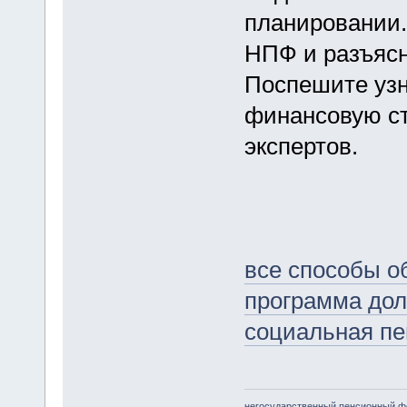
планировании.
НПФ и разъясн
Поспешите узн
финансовую с
экспертов.
все способы о
программа дол
социальная пе
негосударственный пенсионный ф