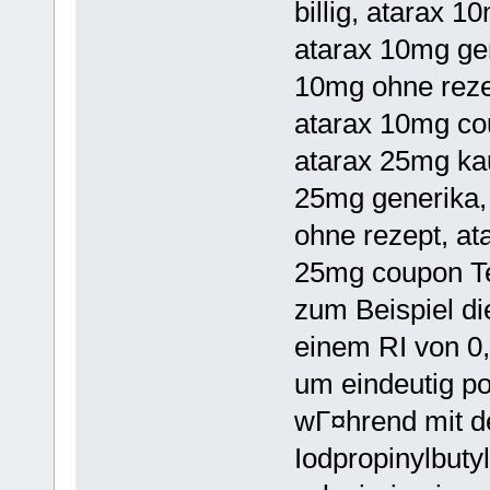
billig, atarax 
atarax 10mg gen
10mg ohne reze
atarax 10mg cou
atarax 25mg kau
25mg generika,
ohne rezept, at
25mg coupon Te
zum Beispiel di
einem RI von 0,
um eindeutig po
wГ¤hrend mit d
Iodpropinylbuty