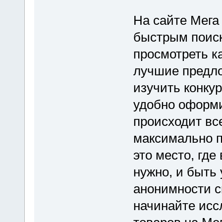
На сайте Мега
быстрым поис
просмотреть к
лучшие предло
изучить конку
удобно оформит
происходит все
максимально п
это место, где
нужно, и быть
анонимности с
начинайте исс