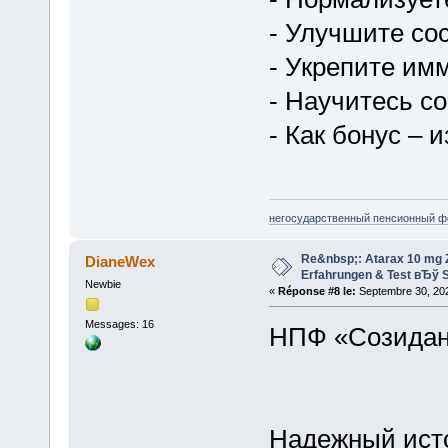
- Улучшите сос
- Укрепите им
- Научитесь с
- Как бонус – 
негосударственный пенсионный ф
Re&nbsp;: Atarax 10 mg Z
DianeWex
Erfahrungen & Test вЂў S
Newbie
«
Réponse #8 le:
Septembre 30, 202
Messages: 16
НПФ «Созида
Надежный ист