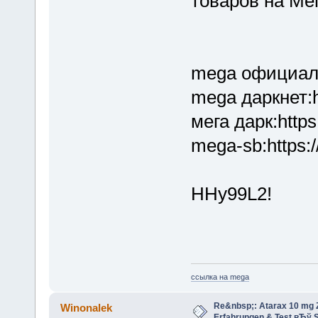
товаров на Ме
mega официаль
mega даркнет:h
мега дарк:http
mega-sb:https
HHy99L2!
ссылка на mega
Re&nbsp;: Atarax 10 mg Z
Winonalek
Erfahrungen & Test вЂў S