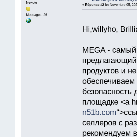
Newbie
«
Réponse #2 le:
Novembre 05, 202
Messages: 26
Hi,willyho, Brill
MEGA - самый 
предлагающий 
продуктов и н
обеспечиваем 
безопасность 
площадке <a hr
n51b.com
">ссы
селлеров с ра
рекомендуем 