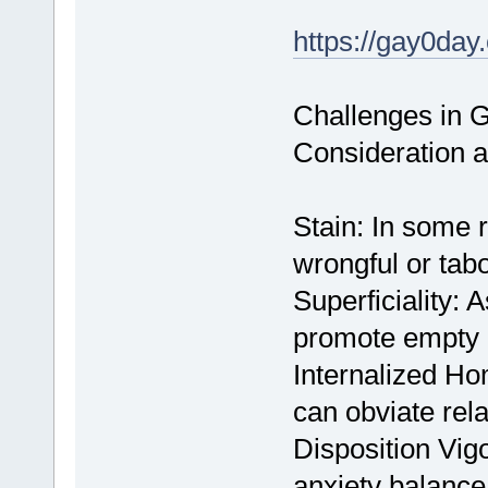
https://gay0day
Challenges in 
Consideration a
Stain: In some r
wrongful or tab
Superficiality:
promote empty i
Internalized Ho
can obviate rela
Disposition Vig
anxiety balance