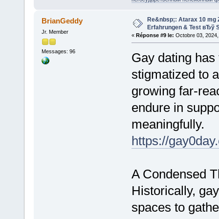
Re&nbsp;: Atarax 10 mg Z
BrianGeddy
Erfahrungen & Test вЂў S
Jr. Member
«
Réponse #9 le:
Octobre 03, 2024,
Messages: 96
Gay dating has 
stigmatized to 
growing far-re
endure in suppo
meaningfully.
https://gay0day
A Condensed Th
Historically, ga
spaces to gathe