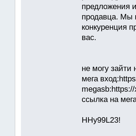
предложения и
продавца. Мы 
конкуренция п
вас.
не могу зайти 
мега вход:http
megasb:https:/
ссылка на мега
HHy99L23!