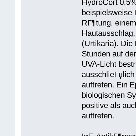
HydroCort 0,5%
beispielsweise 
RГ¶tung, einem 
Hautausschlag,
(Urtikaria). Die
Stunden auf der
UVA-Licht bestra
ausschlieГџlich
auftreten. Ein 
biologischen S
positive als au
auftreten.