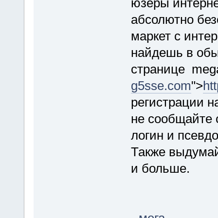
юзеры интерне
абсолютно без
маркет c инте
найдешь в обы
странице mega 
g5sse.com
">
ht
регистрации н
не сообщайте 
логин и псевдо
Также выдумай
и больше.