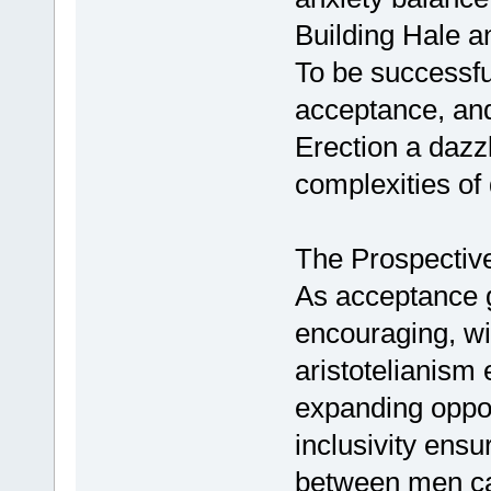
Building Hale a
To be successfu
acceptance, an
Erection a dazzl
complexities of
The Prospectiv
As acceptance g
encouraging, wit
aristotelianism
expanding oppor
inclusivity ens
between men can