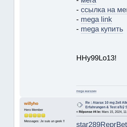
-
мега
-
ссылка на ме
-
mega link
-
mega купить
HHy99Lo13!
mega магазин
Re : Atarax 10 mg Zell Al
willyho
Erfahrungen & Test вЂў S
Hero Member
«
Réponse #4 le:
Mars 15, 2024, 11
Messages: Je suis un geek !!
star
289
Repr
Bet