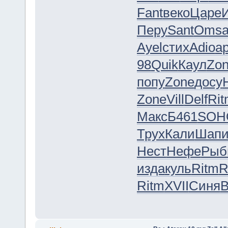
Fant
веко
Царе
Перу
Sant
Oms
Ayel
стих
Adio
а
98
Quik
Каул
Zo
попу
Zone
досу
Zone
Vill
Delf
Ri
Макс
Б461
SOH
Трух
Кали
Шап
Нест
Нефе
Рыб
изда
куль
Ritm
R
Ritm
XVII
Синя
B