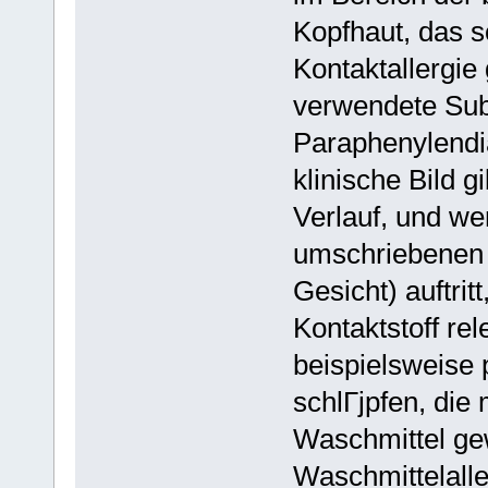
Kopfhaut, das s
Kontaktallergie
verwendete Sub
Paraphenylendi
klinische Bild g
Verlauf, und w
umschriebenen 
Gesicht) auftrit
Kontaktstoff re
beispielsweise 
schlГјpfen, die
Waschmittel ge
Waschmittelalle