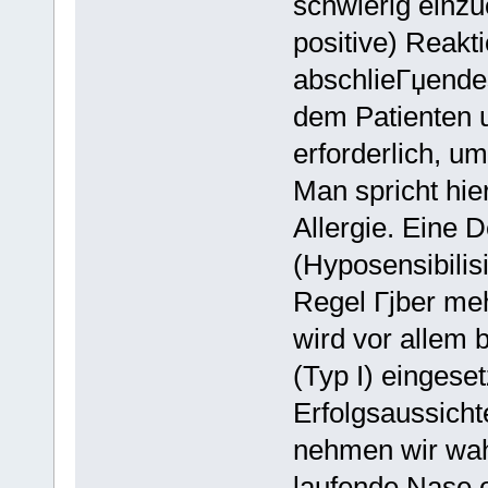
schwierig einzuo
positive) Reakt
abschlieГџend
dem Patienten u
erforderlich, um
Man spricht hie
Allergie. Eine D
(Hyposensibilis
Regel Гјber me
wird vor allem
(Typ I) eingeset
Erfolgsaussich
nehmen wir wah
laufende Nase 