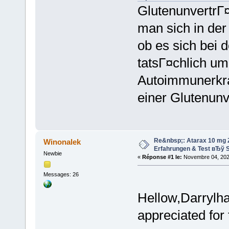
GlutenunvertrГ¤g
man sich in der
ob es sich bei 
tatsГ¤chlich um
Autoimmunerkra
einer Glutenunv
Re&nbsp;: Atarax 10 mg Z
Winonalek
Erfahrungen & Test вЂў S
Newbie
«
Réponse #1 le:
Novembre 04, 2023
Messages: 26
Hellow,Darrylha
appreciated for 