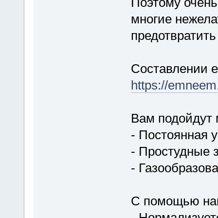
Поэтому очень
многие нежела
предотвратить
Составлении е
https://emneem.
Вам подойдут 
- Постоянная 
- Простудные 
- Газообразов
С помощью на
- Нормализует