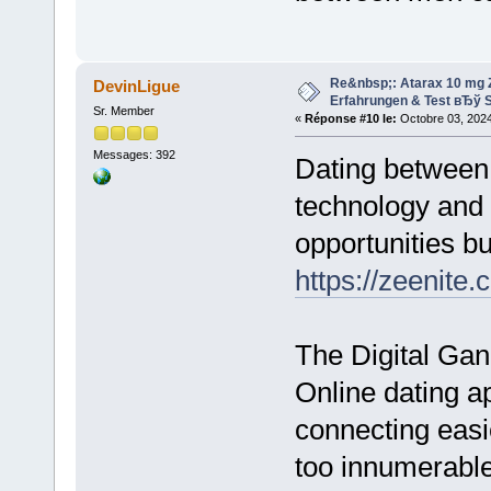
Re&nbsp;: Atarax 10 mg Z
DevinLigue
Erfahrungen & Test вЂў S
Sr. Member
«
Réponse #10 le:
Octobre 03, 2024
Messages: 392
Dating between
technology and 
opportunities bu
https://zeenite
The Digital Ga
Online dating a
connecting easi
too innumerabl