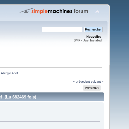
Nouvelles:
SMF - Just Installed!
Allergie Ade!
« précédent
suivant »
IMPRIMER
! (Lu 682469 fois)