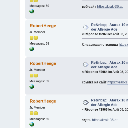
Messages: 69
веб-сайт
https://krak-36.at
Re&nbsp;: Atarax 10 m
RobertHeege
der Allergie Ade!
Jr. Member
«
Réponse #2963 le:
Août 03, 2
Messages: 69
Следующая страница
https:
Re&nbsp;: Atarax 10 m
RobertHeege
der Allergie Ade!
Jr. Member
«
Réponse #2964 le:
Août 03, 2
Messages: 69
ссылка на сайт
https://krak-3
Re&nbsp;: Atarax 10 m
RobertHeege
der Allergie Ade!
Jr. Member
«
Réponse #2965 le:
Août 03, 2
Messages: 69
здесь
https://krak-36.at