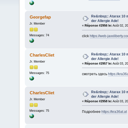
Re&nbsp;: Atarax 10 m
Georgefap
der Allergie Ade!
Jr. Member
«
Réponse #2956 le:
Août 02, 2
Messages: 74
click
https://web-jaxxliberty.c
Re&nbsp;: Atarax 10 m
CharlesCliet
der Allergie Ade!
Jr. Member
«
Réponse #2957 le:
Août 03, 2
Messages: 75
смотреть здесь
https://kra36a
Re&nbsp;: Atarax 10 m
CharlesCliet
der Allergie Ade!
Jr. Member
«
Réponse #2958 le:
Août 03, 2
Messages: 75
Подробнее
https://kra36at.at