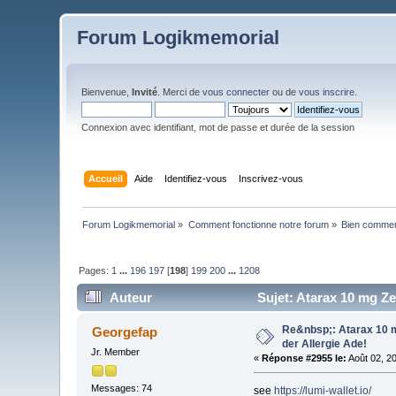
Forum Logikmemorial
Bienvenue,
Invité
. Merci de
vous connecter
ou de
vous inscrire
.
Connexion avec identifiant, mot de passe et durée de la session
Accueil
Aide
Identifiez-vous
Inscrivez-vous
Forum Logikmemorial
»
Comment fonctionne notre forum
»
Bien commenc
Pages:
1
...
196
197
[
198
]
199
200
...
1208
Auteur
Sujet: Atarax 10 mg Ze
Re&nbsp;: Atarax 10 m
Georgefap
der Allergie Ade!
Jr. Member
«
Réponse #2955 le:
Août 02, 2
Messages: 74
see
https://lumi-wallet.io/