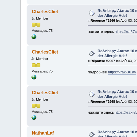
Re&nbsp;: Atarax 10 m
CharlesCliet
der Allergie Ade!
Jr. Member
«
Réponse #2966 le:
Août 03, 2
Messages: 75
нажмите здесь
https://kra37c
Re&nbsp;: Atarax 10 m
CharlesCliet
der Allergie Ade!
Jr. Member
«
Réponse #2967 le:
Août 03, 2
Messages: 75
подробнее
https://krak-36.at/
Re&nbsp;: Atarax 10 m
CharlesCliet
der Allergie Ade!
Jr. Member
«
Réponse #2968 le:
Août 03, 2
Messages: 75
нажмите здесь
https://krak-37
Re&nbsp;: Atarax 10 m
NathanLaf
der Allergie Ade!